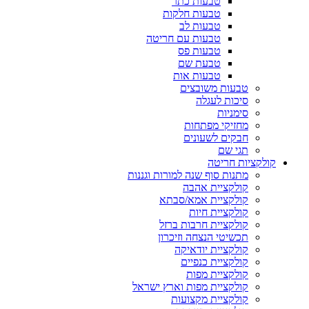
טבעות כתר
טבעות חלקות
טבעות לב
טבעות עם חריטה
טבעות פס
טבעת שם
טבעות אות
טבעות משובצים
סיכות לעגלה
סימניות
מחזיקי מפתחות
חבקים לשעונים
תגי שם
קולקציות חריטה
מתנות סוף שנה למורות וגננות
קולקציית אהבה
קולקציית אמא/סבתא
קולקציית חיות
קולקציית חרבות ברזל
תכשיטי הנצחה וזיכרון
קולקציית יודאיקה
קולקציית כנפיים
קולקציית מפות
קולקציית מפות וארץ ישראל
קולקציית מקצועות