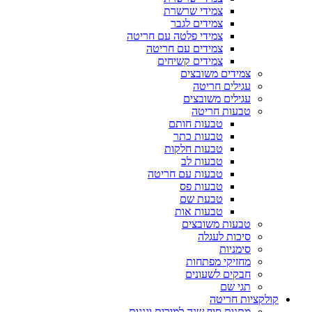
צמידי שרשרת
צמידים לגבר
צמידי פלטה עם חריטה
צמידים עם חריטה
צמידים קשיחים
צמידים משובצים
עגילים חריטה
עגילים משובצים
טבעות חריטה
טבעות חותם
טבעות כתר
טבעות חלקות
טבעות לב
טבעות עם חריטה
טבעות פס
טבעת שם
טבעות אות
טבעות משובצים
סיכות לעגלה
סימניות
מחזיקי מפתחות
חבקים לשעונים
תגי שם
קולקציות חריטה
מתנות סוף שנה למורות וגננות