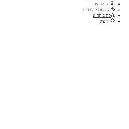
רקע בהיר
הדגשת קישורים
פונט קריא
איפוס