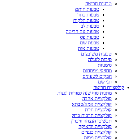
טבעות חריטה
טבעות חותם
טבעות כתר
טבעות חלקות
טבעות לב
טבעות עם חריטה
טבעות פס
טבעת שם
טבעות אות
טבעות משובצים
סיכות לעגלה
סימניות
מחזיקי מפתחות
חבקים לשעונים
תגי שם
קולקציות חריטה
מתנות סוף שנה למורות וגננות
קולקציית אהבה
קולקציית אמא/סבתא
קולקציית חיות
קולקציית חרבות ברזל
תכשיטי הנצחה וזיכרון
קולקציית יודאיקה
קולקציית כנפיים
קולקציית מפות