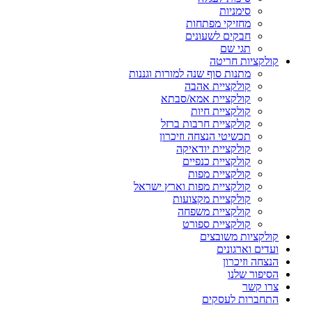
סימניות
מחזיקי מפתחות
חבקים לשעונים
תגי שם
קולקציות חריטה
מתנות סוף שנה למורות וגננות
קולקציית אהבה
קולקציית אמא/סבתא
קולקציית חיות
קולקציית חרבות ברזל
תכשיטי הנצחה וזיכרון
קולקציית יודאיקה
קולקציית כנפיים
קולקציית מפות
קולקציית מפות וארץ ישראל
קולקציית מקצועות
קולקציית משפחה
קולקציית ספורט
קולקציות משובצים
ועדים וארגונים
הנצחה וזיכרון
הסיפור שלנו
צרו קשר
התחברות לעסקים