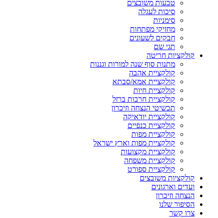
טבעות משובצים
סיכות לעגלה
סימניות
מחזיקי מפתחות
חבקים לשעונים
תגי שם
קולקציות חריטה
מתנות סוף שנה למורות וגננות
קולקציית אהבה
קולקציית אמא/סבתא
קולקציית חיות
קולקציית חרבות ברזל
תכשיטי הנצחה וזיכרון
קולקציית יודאיקה
קולקציית כנפיים
קולקציית מפות
קולקציית מפות וארץ ישראל
קולקציית מקצועות
קולקציית משפחה
קולקציית ספורט
קולקציות משובצים
ועדים וארגונים
הנצחה וזיכרון
הסיפור שלנו
צרו קשר