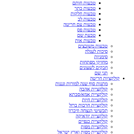
טבעות חותם
טבעות כתר
טבעות חלקות
טבעות לב
טבעות עם חריטה
טבעות פס
טבעת שם
טבעות אות
טבעות משובצים
סיכות לעגלה
סימניות
מחזיקי מפתחות
חבקים לשעונים
תגי שם
קולקציות חריטה
מתנות סוף שנה למורות וגננות
קולקציית אהבה
קולקציית אמא/סבתא
קולקציית חיות
קולקציית חרבות ברזל
תכשיטי הנצחה וזיכרון
קולקציית יודאיקה
קולקציית כנפיים
קולקציית מפות
קולקציית מפות וארץ ישראל