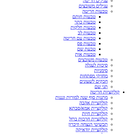
עגילים חריטה
עגילים משובצים
טבעות חריטה
טבעות חותם
טבעות כתר
טבעות חלקות
טבעות לב
טבעות עם חריטה
טבעות פס
טבעת שם
טבעות אות
טבעות משובצים
סיכות לעגלה
סימניות
מחזיקי מפתחות
חבקים לשעונים
תגי שם
קולקציות חריטה
מתנות סוף שנה למורות וגננות
קולקציית אהבה
קולקציית אמא/סבתא
קולקציית חיות
קולקציית חרבות ברזל
תכשיטי הנצחה וזיכרון
קולקציית יודאיקה