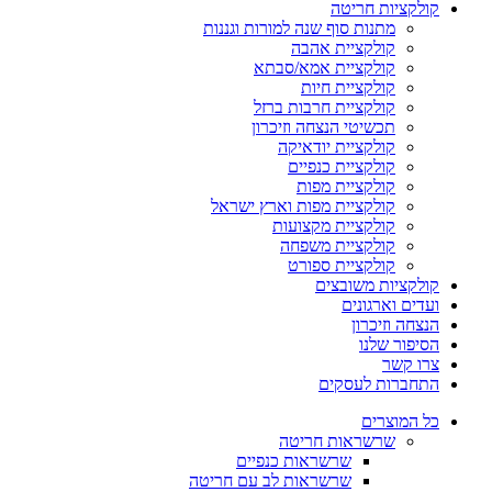
קולקציות חריטה
מתנות סוף שנה למורות וגננות
קולקציית אהבה
קולקציית אמא/סבתא
קולקציית חיות
קולקציית חרבות ברזל
תכשיטי הנצחה וזיכרון
קולקציית יודאיקה
קולקציית כנפיים
קולקציית מפות
קולקציית מפות וארץ ישראל
קולקציית מקצועות
קולקציית משפחה
קולקציית ספורט
קולקציות משובצים
ועדים וארגונים
הנצחה וזיכרון
הסיפור שלנו
צרו קשר
התחברות לעסקים
כל המוצרים
שרשראות חריטה
שרשראות כנפיים
שרשראות לב עם חריטה