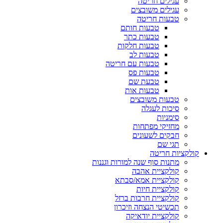
עגילים חריטה
עגילים משובצים
טבעות חריטה
טבעות חותם
טבעות כתר
טבעות חלקות
טבעות לב
טבעות עם חריטה
טבעות פס
טבעת שם
טבעות אות
טבעות משובצים
סיכות לעגלה
סימניות
מחזיקי מפתחות
חבקים לשעונים
תגי שם
קולקציות חריטה
מתנות סוף שנה למורות וגננות
קולקציית אהבה
קולקציית אמא/סבתא
קולקציית חיות
קולקציית חרבות ברזל
תכשיטי הנצחה וזיכרון
קולקציית יודאיקה