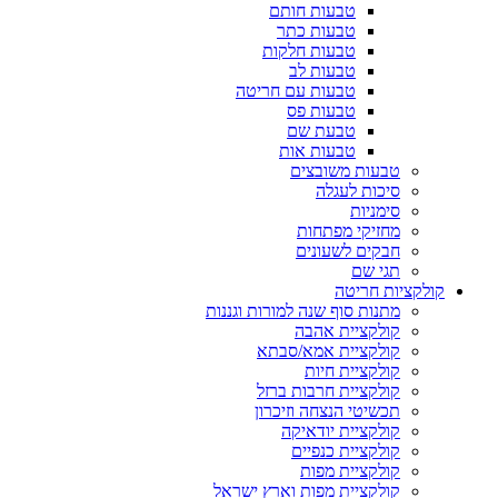
טבעות חותם
טבעות כתר
טבעות חלקות
טבעות לב
טבעות עם חריטה
טבעות פס
טבעת שם
טבעות אות
טבעות משובצים
סיכות לעגלה
סימניות
מחזיקי מפתחות
חבקים לשעונים
תגי שם
קולקציות חריטה
מתנות סוף שנה למורות וגננות
קולקציית אהבה
קולקציית אמא/סבתא
קולקציית חיות
קולקציית חרבות ברזל
תכשיטי הנצחה וזיכרון
קולקציית יודאיקה
קולקציית כנפיים
קולקציית מפות
קולקציית מפות וארץ ישראל