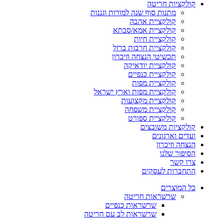
קולקציות חריטה
מתנות סוף שנה למורות וגננות
קולקציית אהבה
קולקציית אמא/סבתא
קולקציית חיות
קולקציית חרבות ברזל
תכשיטי הנצחה וזיכרון
קולקציית יודאיקה
קולקציית כנפיים
קולקציית מפות
קולקציית מפות וארץ ישראל
קולקציית מקצועות
קולקציית משפחה
קולקציית ספורט
קולקציות משובצים
ועדים וארגונים
הנצחה וזיכרון
הסיפור שלנו
צרו קשר
התחברות לעסקים
כל המוצרים
שרשראות חריטה
שרשראות כנפיים
שרשראות לב עם חריטה