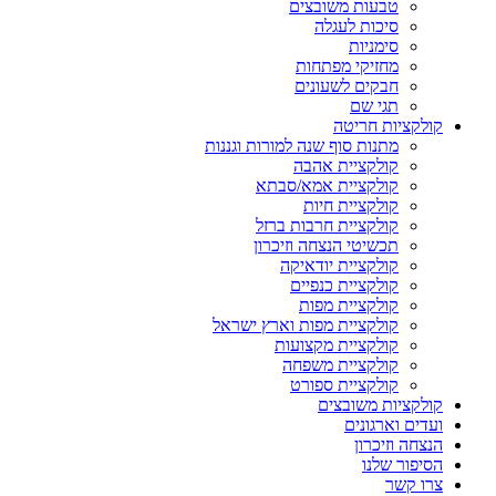
טבעות משובצים
סיכות לעגלה
סימניות
מחזיקי מפתחות
חבקים לשעונים
תגי שם
קולקציות חריטה
מתנות סוף שנה למורות וגננות
קולקציית אהבה
קולקציית אמא/סבתא
קולקציית חיות
קולקציית חרבות ברזל
תכשיטי הנצחה וזיכרון
קולקציית יודאיקה
קולקציית כנפיים
קולקציית מפות
קולקציית מפות וארץ ישראל
קולקציית מקצועות
קולקציית משפחה
קולקציית ספורט
קולקציות משובצים
ועדים וארגונים
הנצחה וזיכרון
הסיפור שלנו
צרו קשר