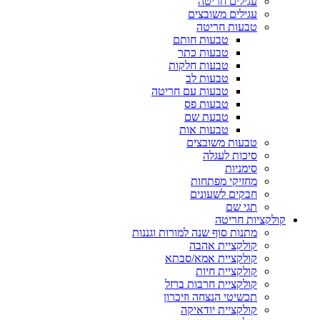
עגילים חריטה
עגילים משובצים
טבעות חריטה
טבעות חותם
טבעות כתר
טבעות חלקות
טבעות לב
טבעות עם חריטה
טבעות פס
טבעת שם
טבעות אות
טבעות משובצים
סיכות לעגלה
סימניות
מחזיקי מפתחות
חבקים לשעונים
תגי שם
קולקציות חריטה
מתנות סוף שנה למורות וגננות
קולקציית אהבה
קולקציית אמא/סבתא
קולקציית חיות
קולקציית חרבות ברזל
תכשיטי הנצחה וזיכרון
קולקציית יודאיקה