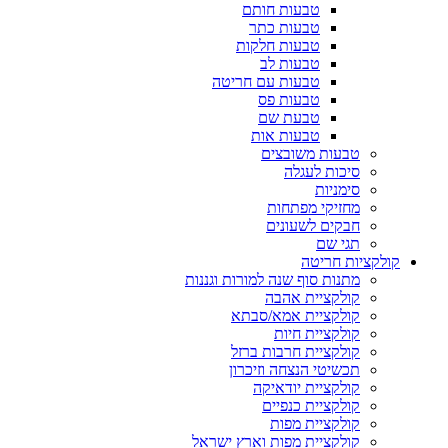
טבעות חותם
טבעות כתר
טבעות חלקות
טבעות לב
טבעות עם חריטה
טבעות פס
טבעת שם
טבעות אות
טבעות משובצים
סיכות לעגלה
סימניות
מחזיקי מפתחות
חבקים לשעונים
תגי שם
קולקציות חריטה
מתנות סוף שנה למורות וגננות
קולקציית אהבה
קולקציית אמא/סבתא
קולקציית חיות
קולקציית חרבות ברזל
תכשיטי הנצחה וזיכרון
קולקציית יודאיקה
קולקציית כנפיים
קולקציית מפות
קולקציית מפות וארץ ישראל