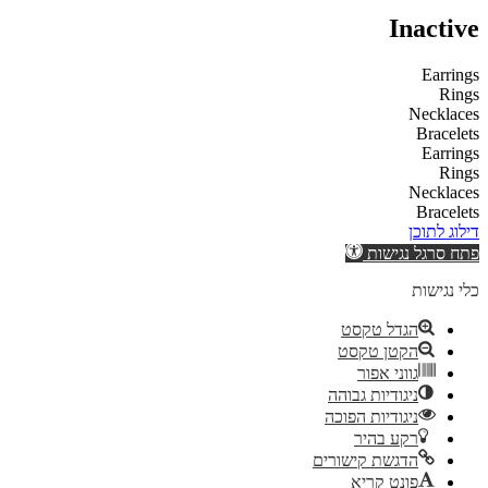
Inactive
Earrings
Rings
Necklaces
Bracelets
Earrings
Rings
Necklaces
Bracelets
דילוג לתוכן
פתח סרגל נגישות
כלי נגישות
הגדל טקסט
הקטן טקסט
גווני אפור
ניגודיות גבוהה
ניגודיות הפוכה
רקע בהיר
הדגשת קישורים
פונט קריא