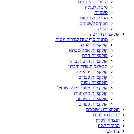
טבעות משובצים
סיכות לעגלה
סימניות
מחזיקי מפתחות
חבקים לשעונים
תגי שם
קולקציות חריטה
מתנות סוף שנה למורות וגננות
קולקציית אהבה
קולקציית אמא/סבתא
קולקציית חיות
קולקציית חרבות ברזל
תכשיטי הנצחה וזיכרון
קולקציית יודאיקה
קולקציית כנפיים
קולקציית מפות
קולקציית מפות וארץ ישראל
קולקציית מקצועות
קולקציית משפחה
קולקציית ספורט
קולקציות משובצים
ועדים וארגונים
הנצחה וזיכרון
הסיפור שלנו
צרו קשר