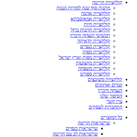
קולקציות חריטה
מתנות סוף שנה למורות וגננות
קולקציית אהבה
קולקציית אמא/סבתא
קולקציית חיות
קולקציית חרבות ברזל
תכשיטי הנצחה וזיכרון
קולקציית יודאיקה
קולקציית כנפיים
קולקציית מפות
קולקציית מפות וארץ ישראל
קולקציית מקצועות
קולקציית משפחה
קולקציית ספורט
קולקציות משובצים
ועדים וארגונים
הנצחה וזיכרון
הסיפור שלנו
צרו קשר
התחברות לעסקים
כל המוצרים
שרשראות חריטה
שרשראות כנפיים
שרשראות לב עם חריטה