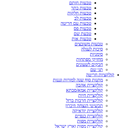
טבעות חותם
טבעות כתר
טבעות חלקות
טבעות לב
טבעות עם חריטה
טבעות פס
טבעת שם
טבעות אות
טבעות משובצים
סיכות לעגלה
סימניות
מחזיקי מפתחות
חבקים לשעונים
תגי שם
קולקציות חריטה
מתנות סוף שנה למורות וגננות
קולקציית אהבה
קולקציית אמא/סבתא
קולקציית חיות
קולקציית חרבות ברזל
תכשיטי הנצחה וזיכרון
קולקציית יודאיקה
קולקציית כנפיים
קולקציית מפות
קולקציית מפות וארץ ישראל