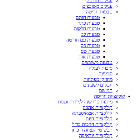
עגילים חריטה
עגילים משובצים
טבעות חריטה
טבעות חותם
טבעות כתר
טבעות חלקות
טבעות לב
טבעות עם חריטה
טבעות פס
טבעת שם
טבעות אות
טבעות משובצים
סיכות לעגלה
סימניות
מחזיקי מפתחות
חבקים לשעונים
תגי שם
קולקציות חריטה
מתנות סוף שנה למורות וגננות
קולקציית אהבה
קולקציית אמא/סבתא
קולקציית חיות
קולקציית חרבות ברזל
תכשיטי הנצחה וזיכרון
קולקציית יודאיקה