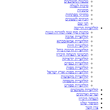
טבעות משובצים
סיכות לעגלה
סימניות
מחזיקי מפתחות
חבקים לשעונים
תגי שם
קולקציות חריטה
מתנות סוף שנה למורות וגננות
קולקציית אהבה
קולקציית אמא/סבתא
קולקציית חיות
קולקציית חרבות ברזל
תכשיטי הנצחה וזיכרון
קולקציית יודאיקה
קולקציית כנפיים
קולקציית מפות
קולקציית מפות וארץ ישראל
קולקציית מקצועות
קולקציית משפחה
קולקציית ספורט
קולקציות משובצים
ועדים וארגונים
הנצחה וזיכרון
הסיפור שלנו
צרו קשר