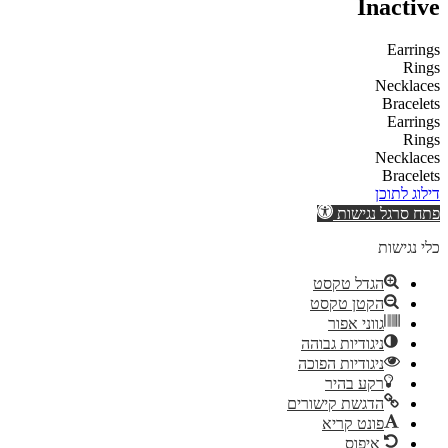
Inactive
Earrings
Rings
Necklaces
Bracelets
Earrings
Rings
Necklaces
Bracelets
דילוג לתוכן
פתח סרגל נגישות
כלי נגישות
הגדל טקסט
הקטן טקסט
גווני אפור
ניגודיות גבוהה
ניגודיות הפוכה
רקע בהיר
הדגשת קישורים
פונט קריא
איפוס