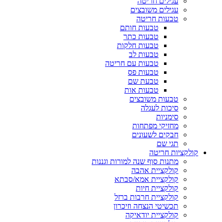
עגילים חריטה
עגילים משובצים
טבעות חריטה
טבעות חותם
טבעות כתר
טבעות חלקות
טבעות לב
טבעות עם חריטה
טבעות פס
טבעת שם
טבעות אות
טבעות משובצים
סיכות לעגלה
סימניות
מחזיקי מפתחות
חבקים לשעונים
תגי שם
קולקציות חריטה
מתנות סוף שנה למורות וגננות
קולקציית אהבה
קולקציית אמא/סבתא
קולקציית חיות
קולקציית חרבות ברזל
תכשיטי הנצחה וזיכרון
קולקציית יודאיקה