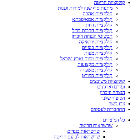
קולקציות חריטה
מתנות סוף שנה למורות וגננות
קולקציית אהבה
קולקציית אמא/סבתא
קולקציית חיות
קולקציית חרבות ברזל
תכשיטי הנצחה וזיכרון
קולקציית יודאיקה
קולקציית כנפיים
קולקציית מפות
קולקציית מפות וארץ ישראל
קולקציית מקצועות
קולקציית משפחה
קולקציית ספורט
קולקציות משובצים
ועדים וארגונים
הנצחה וזיכרון
הסיפור שלנו
צרו קשר
התחברות לעסקים
כל המוצרים
שרשראות חריטה
שרשראות כנפיים
שרשראות לב עם חריטה