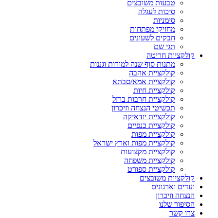
טבעות משובצים
סיכות לעגלה
סימניות
מחזיקי מפתחות
חבקים לשעונים
תגי שם
קולקציות חריטה
מתנות סוף שנה למורות וגננות
קולקציית אהבה
קולקציית אמא/סבתא
קולקציית חיות
קולקציית חרבות ברזל
תכשיטי הנצחה וזיכרון
קולקציית יודאיקה
קולקציית כנפיים
קולקציית מפות
קולקציית מפות וארץ ישראל
קולקציית מקצועות
קולקציית משפחה
קולקציית ספורט
קולקציות משובצים
ועדים וארגונים
הנצחה וזיכרון
הסיפור שלנו
צרו קשר