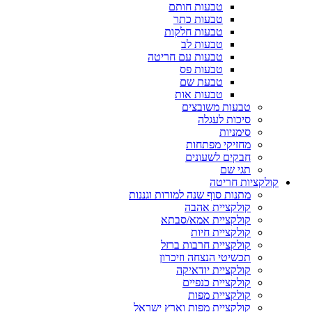
טבעות חותם
טבעות כתר
טבעות חלקות
טבעות לב
טבעות עם חריטה
טבעות פס
טבעת שם
טבעות אות
טבעות משובצים
סיכות לעגלה
סימניות
מחזיקי מפתחות
חבקים לשעונים
תגי שם
קולקציות חריטה
מתנות סוף שנה למורות וגננות
קולקציית אהבה
קולקציית אמא/סבתא
קולקציית חיות
קולקציית חרבות ברזל
תכשיטי הנצחה וזיכרון
קולקציית יודאיקה
קולקציית כנפיים
קולקציית מפות
קולקציית מפות וארץ ישראל