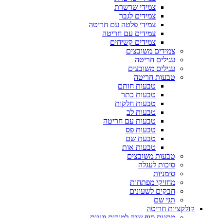
צמידי שרשרת
צמידים לגבר
צמידי פלטה עם חריטה
צמידים עם חריטה
צמידים קשיחים
צמידים משובצים
עגילים חריטה
עגילים משובצים
טבעות חריטה
טבעות חותם
טבעות כתר
טבעות חלקות
טבעות לב
טבעות עם חריטה
טבעות פס
טבעת שם
טבעות אות
טבעות משובצים
סיכות לעגלה
סימניות
מחזיקי מפתחות
חבקים לשעונים
תגי שם
קולקציות חריטה
מתנות סוף שנה למורות וגננות