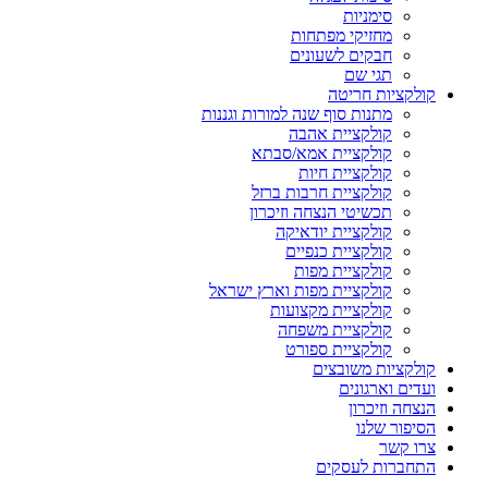
סימניות
מחזיקי מפתחות
חבקים לשעונים
תגי שם
קולקציות חריטה
מתנות סוף שנה למורות וגננות
קולקציית אהבה
קולקציית אמא/סבתא
קולקציית חיות
קולקציית חרבות ברזל
תכשיטי הנצחה וזיכרון
קולקציית יודאיקה
קולקציית כנפיים
קולקציית מפות
קולקציית מפות וארץ ישראל
קולקציית מקצועות
קולקציית משפחה
קולקציית ספורט
קולקציות משובצים
ועדים וארגונים
הנצחה וזיכרון
הסיפור שלנו
צרו קשר
התחברות לעסקים