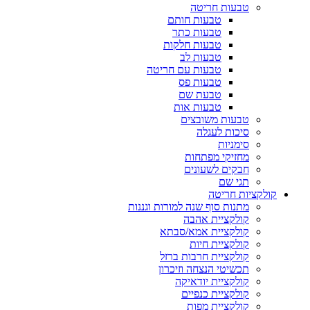
טבעות חריטה
טבעות חותם
טבעות כתר
טבעות חלקות
טבעות לב
טבעות עם חריטה
טבעות פס
טבעת שם
טבעות אות
טבעות משובצים
סיכות לעגלה
סימניות
מחזיקי מפתחות
חבקים לשעונים
תגי שם
קולקציות חריטה
מתנות סוף שנה למורות וגננות
קולקציית אהבה
קולקציית אמא/סבתא
קולקציית חיות
קולקציית חרבות ברזל
תכשיטי הנצחה וזיכרון
קולקציית יודאיקה
קולקציית כנפיים
קולקציית מפות