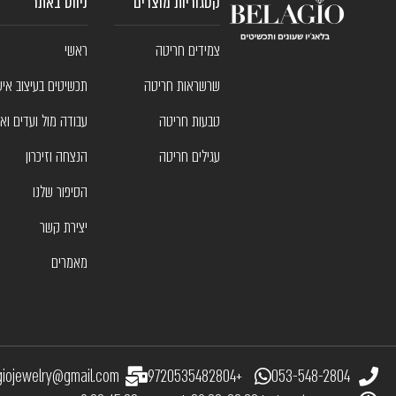
קטגוריות מוצרים
ניווט באתר
צמידים חריטה
ראשי
שרשראות חריטה
תכשיטים בעיצוב איש
טבעות חריטה
עבודה מול ועדים ואר
עגילים חריטה
הנצחה וזיכרון
הסיפור שלנו
יצירת קשר
מאמרים
giojewelry@gmail.com
+9720535482804
053-548-2804