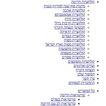
קולקציות חריטה
מתנות סוף שנה למורות וגננות
קולקציית אהבה
קולקציית אמא/סבתא
קולקציית חיות
קולקציית חרבות ברזל
תכשיטי הנצחה וזיכרון
קולקציית יודאיקה
קולקציית כנפיים
קולקציית מפות
קולקציית מפות וארץ ישראל
קולקציית מקצועות
קולקציית משפחה
קולקציית ספורט
קולקציות משובצים
ועדים וארגונים
הנצחה וזיכרון
הסיפור שלנו
צרו קשר
התחברות לעסקים
כל המוצרים
שרשראות חריטה
שרשראות כנפיים
שרשראות לב עם חריטה