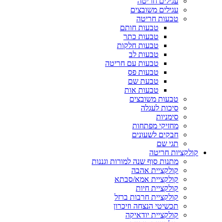
עגילים חריטה
עגילים משובצים
טבעות חריטה
טבעות חותם
טבעות כתר
טבעות חלקות
טבעות לב
טבעות עם חריטה
טבעות פס
טבעת שם
טבעות אות
טבעות משובצים
סיכות לעגלה
סימניות
מחזיקי מפתחות
חבקים לשעונים
תגי שם
קולקציות חריטה
מתנות סוף שנה למורות וגננות
קולקציית אהבה
קולקציית אמא/סבתא
קולקציית חיות
קולקציית חרבות ברזל
תכשיטי הנצחה וזיכרון
קולקציית יודאיקה