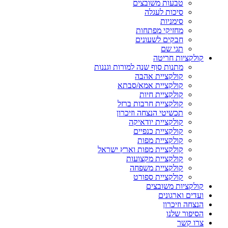
טבעות משובצים
סיכות לעגלה
סימניות
מחזיקי מפתחות
חבקים לשעונים
תגי שם
קולקציות חריטה
מתנות סוף שנה למורות וגננות
קולקציית אהבה
קולקציית אמא/סבתא
קולקציית חיות
קולקציית חרבות ברזל
תכשיטי הנצחה וזיכרון
קולקציית יודאיקה
קולקציית כנפיים
קולקציית מפות
קולקציית מפות וארץ ישראל
קולקציית מקצועות
קולקציית משפחה
קולקציית ספורט
קולקציות משובצים
ועדים וארגונים
הנצחה וזיכרון
הסיפור שלנו
צרו קשר