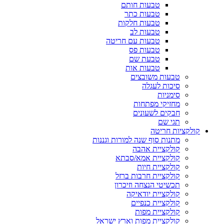
טבעות חותם
טבעות כתר
טבעות חלקות
טבעות לב
טבעות עם חריטה
טבעות פס
טבעת שם
טבעות אות
טבעות משובצים
סיכות לעגלה
סימניות
מחזיקי מפתחות
חבקים לשעונים
תגי שם
קולקציות חריטה
מתנות סוף שנה למורות וגננות
קולקציית אהבה
קולקציית אמא/סבתא
קולקציית חיות
קולקציית חרבות ברזל
תכשיטי הנצחה וזיכרון
קולקציית יודאיקה
קולקציית כנפיים
קולקציית מפות
קולקציית מפות וארץ ישראל