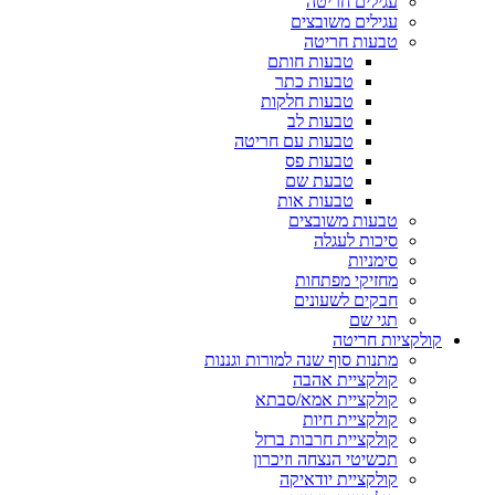
עגילים חריטה
עגילים משובצים
טבעות חריטה
טבעות חותם
טבעות כתר
טבעות חלקות
טבעות לב
טבעות עם חריטה
טבעות פס
טבעת שם
טבעות אות
טבעות משובצים
סיכות לעגלה
סימניות
מחזיקי מפתחות
חבקים לשעונים
תגי שם
קולקציות חריטה
מתנות סוף שנה למורות וגננות
קולקציית אהבה
קולקציית אמא/סבתא
קולקציית חיות
קולקציית חרבות ברזל
תכשיטי הנצחה וזיכרון
קולקציית יודאיקה