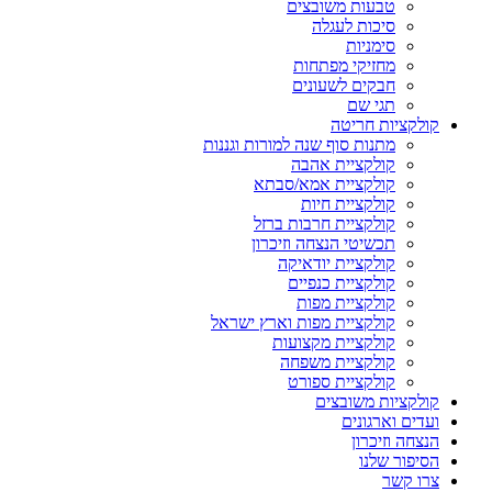
טבעות משובצים
סיכות לעגלה
סימניות
מחזיקי מפתחות
חבקים לשעונים
תגי שם
קולקציות חריטה
מתנות סוף שנה למורות וגננות
קולקציית אהבה
קולקציית אמא/סבתא
קולקציית חיות
קולקציית חרבות ברזל
תכשיטי הנצחה וזיכרון
קולקציית יודאיקה
קולקציית כנפיים
קולקציית מפות
קולקציית מפות וארץ ישראל
קולקציית מקצועות
קולקציית משפחה
קולקציית ספורט
קולקציות משובצים
ועדים וארגונים
הנצחה וזיכרון
הסיפור שלנו
צרו קשר