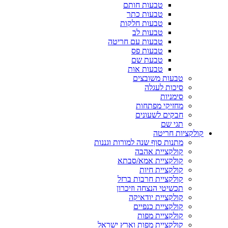
טבעות חותם
טבעות כתר
טבעות חלקות
טבעות לב
טבעות עם חריטה
טבעות פס
טבעת שם
טבעות אות
טבעות משובצים
סיכות לעגלה
סימניות
מחזיקי מפתחות
חבקים לשעונים
תגי שם
קולקציות חריטה
מתנות סוף שנה למורות וגננות
קולקציית אהבה
קולקציית אמא/סבתא
קולקציית חיות
קולקציית חרבות ברזל
תכשיטי הנצחה וזיכרון
קולקציית יודאיקה
קולקציית כנפיים
קולקציית מפות
קולקציית מפות וארץ ישראל