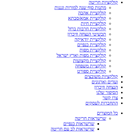
קולקציות חריטה
מתנות סוף שנה למורות וגננות
קולקציית אהבה
קולקציית אמא/סבתא
קולקציית חיות
קולקציית חרבות ברזל
תכשיטי הנצחה וזיכרון
קולקציית יודאיקה
קולקציית כנפיים
קולקציית מפות
קולקציית מפות וארץ ישראל
קולקציית מקצועות
קולקציית משפחה
קולקציית ספורט
קולקציות משובצים
ועדים וארגונים
הנצחה וזיכרון
הסיפור שלנו
צרו קשר
התחברות לעסקים
כל המוצרים
שרשראות חריטה
שרשראות כנפיים
שרשראות לב עם חריטה