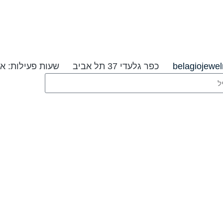
belagiojewe
כפר גלעדי 37 תל אביב
שעות פעילות: א׳-ה׳ 09:00-20:00 ו׳ וערבי ח