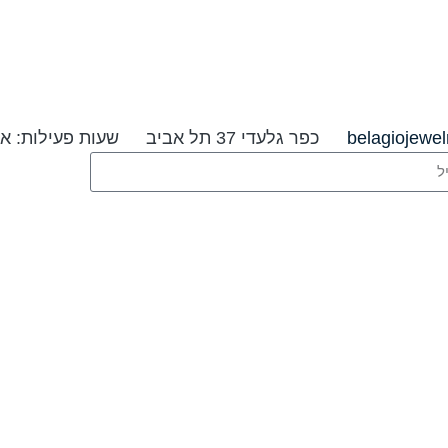
belagiojewe
כפר גלעדי 37 תל אביב
שעות פעילות: א׳-ה׳ 09:00-20:00 ו׳ וערבי ח