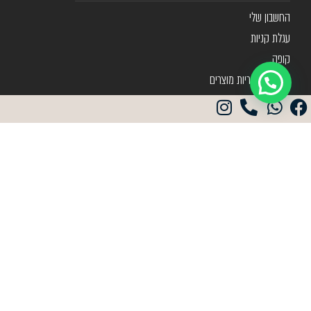
החשבון שלי
עגלת קניות
קופה
מדיניות אחריות מוצרים
תנאי שימוש
תקנון שימוש
053-548-2804
+9720535482804
belagiojewelry@gmail.com
כפר גלעדי 37 תל אביב
שעות פעילות: א׳-ה׳ 09:00-20:00 ו׳ וערבי חג 9:00-15:00