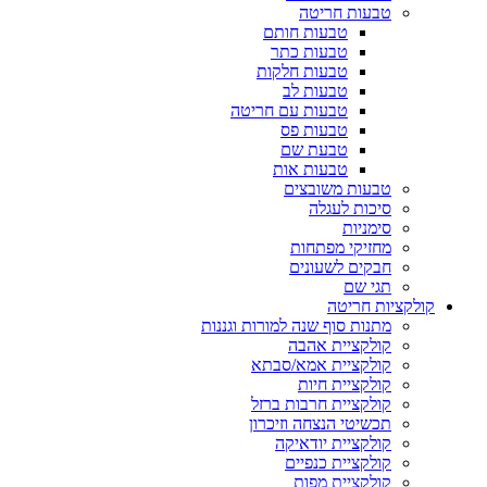
טבעות חריטה
טבעות חותם
טבעות כתר
טבעות חלקות
טבעות לב
טבעות עם חריטה
טבעות פס
טבעת שם
טבעות אות
טבעות משובצים
סיכות לעגלה
סימניות
מחזיקי מפתחות
חבקים לשעונים
תגי שם
קולקציות חריטה
מתנות סוף שנה למורות וגננות
קולקציית אהבה
קולקציית אמא/סבתא
קולקציית חיות
קולקציית חרבות ברזל
תכשיטי הנצחה וזיכרון
קולקציית יודאיקה
קולקציית כנפיים
קולקציית מפות