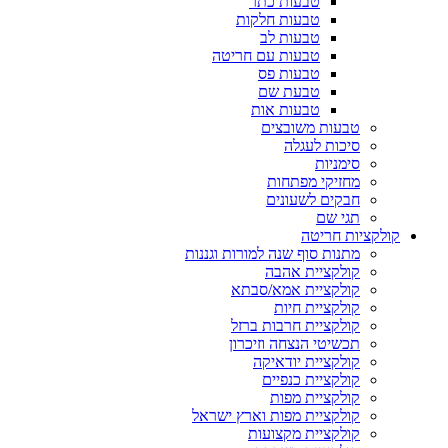
טבעות כתר
טבעות חלקות
טבעות לב
טבעות עם חריטה
טבעות פס
טבעת שם
טבעות אות
טבעות משובצים
סיכות לעגלה
סימניות
מחזיקי מפתחות
חבקים לשעונים
תגי שם
קולקציות חריטה
מתנות סוף שנה למורות וגננות
קולקציית אהבה
קולקציית אמא/סבתא
קולקציית חיות
קולקציית חרבות ברזל
תכשיטי הנצחה וזיכרון
קולקציית יודאיקה
קולקציית כנפיים
קולקציית מפות
קולקציית מפות וארץ ישראל
קולקציית מקצועות