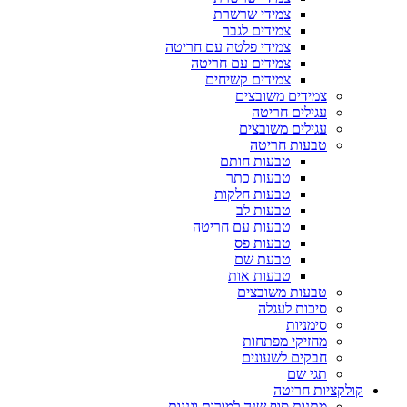
צמידי שרשרת
צמידים לגבר
צמידי פלטה עם חריטה
צמידים עם חריטה
צמידים קשיחים
צמידים משובצים
עגילים חריטה
עגילים משובצים
טבעות חריטה
טבעות חותם
טבעות כתר
טבעות חלקות
טבעות לב
טבעות עם חריטה
טבעות פס
טבעת שם
טבעות אות
טבעות משובצים
סיכות לעגלה
סימניות
מחזיקי מפתחות
חבקים לשעונים
תגי שם
קולקציות חריטה
מתנות סוף שנה למורות וגננות