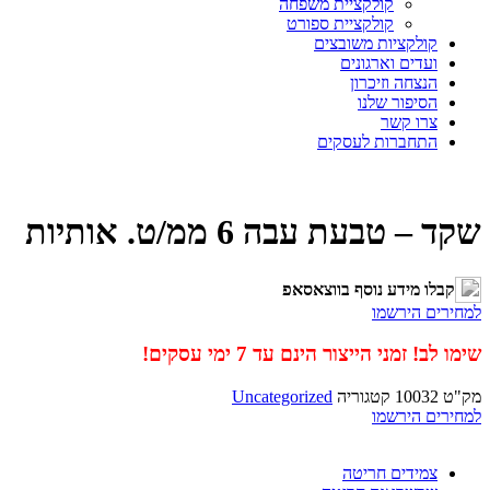
קולקציית משפחה
קולקציית ספורט
קולקציות משובצים
ועדים וארגונים
הנצחה וזיכרון
הסיפור שלנו
צרו קשר
התחברות לעסקים
שקד – טבעת עבה 6 ממ/ט. אותיות
קבלו מידע נוסף בווצאסאפ
למחירים הירשמו
שימו לב! זמני הייצור הינם עד 7 ימי עסקים!
מק"ט
10032
קטגוריה
Uncategorized
למחירים הירשמו
צמידים חריטה