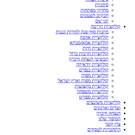
סימניות
מחזיקי מפתחות
חבקים לשעונים
תגי שם
קולקציות חריטה
מתנות סוף שנה למורות וגננות
קולקציית אהבה
קולקציית אמא/סבתא
קולקציית חיות
קולקציית חרבות ברזל
תכשיטי הנצחה וזיכרון
קולקציית יודאיקה
קולקציית כנפיים
קולקציית מפות
קולקציית מפות וארץ ישראל
קולקציית מקצועות
קולקציית משפחה
קולקציית ספורט
קולקציות משובצים
ועדים וארגונים
הנצחה וזיכרון
הסיפור שלנו
צרו קשר
התחברות לעסקים