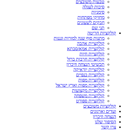
טבעות משובצים
סיכות לעגלה
סימניות
מחזיקי מפתחות
חבקים לשעונים
תגי שם
קולקציות חריטה
מתנות סוף שנה למורות וגננות
קולקציית אהבה
קולקציית אמא/סבתא
קולקציית חיות
קולקציית חרבות ברזל
תכשיטי הנצחה וזיכרון
קולקציית יודאיקה
קולקציית כנפיים
קולקציית מפות
קולקציית מפות וארץ ישראל
קולקציית מקצועות
קולקציית משפחה
קולקציית ספורט
קולקציות משובצים
ועדים וארגונים
הנצחה וזיכרון
הסיפור שלנו
צרו קשר