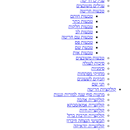
עגילים חריטה
עגילים משובצים
טבעות חריטה
טבעות חותם
טבעות כתר
טבעות חלקות
טבעות לב
טבעות עם חריטה
טבעות פס
טבעת שם
טבעות אות
טבעות משובצים
סיכות לעגלה
סימניות
מחזיקי מפתחות
חבקים לשעונים
תגי שם
קולקציות חריטה
מתנות סוף שנה למורות וגננות
קולקציית אהבה
קולקציית אמא/סבתא
קולקציית חיות
קולקציית חרבות ברזל
תכשיטי הנצחה וזיכרון
קולקציית יודאיקה