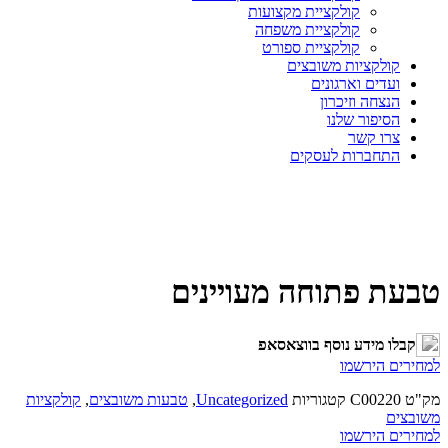
קולקציית מקצועות
קולקציית משפחה
קולקציית ספורט
קולקציות משובצים
ועדים וארגונים
הנצחה וזיכרון
הסיפור שלנו
צרו קשר
התחברות לעסקים
טבעת פתוחה מעויינים
קבלו מידע נוסף בווצאסאפ
למחירים הירשמו
מק"ט
C00220
קטגוריות
Uncategorized
,
טבעות משובצים
,
קולקציות
משובצים
למחירים הירשמו