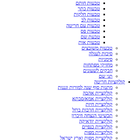
טבעות חותם
טבעות כתר
טבעות חלקות
טבעות לב
טבעות עם חריטה
טבעות פס
טבעת שם
טבעות אות
טבעות משובצים
סיכות לעגלה
סימניות
מחזיקי מפתחות
חבקים לשעונים
תגי שם
קולקציות חריטה
מתנות סוף שנה למורות וגננות
קולקציית אהבה
קולקציית אמא/סבתא
קולקציית חיות
קולקציית חרבות ברזל
תכשיטי הנצחה וזיכרון
קולקציית יודאיקה
קולקציית כנפיים
קולקציית מפות
קולקציית מפות וארץ ישראל