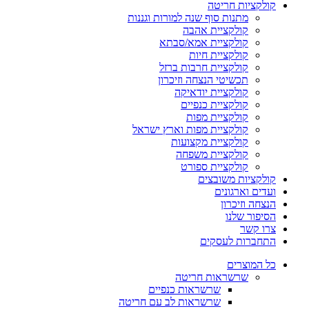
קולקציות חריטה
מתנות סוף שנה למורות וגננות
קולקציית אהבה
קולקציית אמא/סבתא
קולקציית חיות
קולקציית חרבות ברזל
תכשיטי הנצחה וזיכרון
קולקציית יודאיקה
קולקציית כנפיים
קולקציית מפות
קולקציית מפות וארץ ישראל
קולקציית מקצועות
קולקציית משפחה
קולקציית ספורט
קולקציות משובצים
ועדים וארגונים
הנצחה וזיכרון
הסיפור שלנו
צרו קשר
התחברות לעסקים
כל המוצרים
שרשראות חריטה
שרשראות כנפיים
שרשראות לב עם חריטה