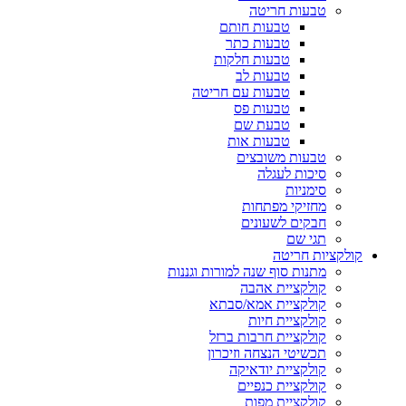
טבעות חריטה
טבעות חותם
טבעות כתר
טבעות חלקות
טבעות לב
טבעות עם חריטה
טבעות פס
טבעת שם
טבעות אות
טבעות משובצים
סיכות לעגלה
סימניות
מחזיקי מפתחות
חבקים לשעונים
תגי שם
קולקציות חריטה
מתנות סוף שנה למורות וגננות
קולקציית אהבה
קולקציית אמא/סבתא
קולקציית חיות
קולקציית חרבות ברזל
תכשיטי הנצחה וזיכרון
קולקציית יודאיקה
קולקציית כנפיים
קולקציית מפות