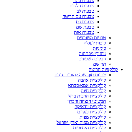
טבעות כתר
טבעות חלקות
טבעות לב
טבעות עם חריטה
טבעות פס
טבעת שם
טבעות אות
טבעות משובצים
סיכות לעגלה
סימניות
מחזיקי מפתחות
חבקים לשעונים
תגי שם
קולקציות חריטה
מתנות סוף שנה למורות וגננות
קולקציית אהבה
קולקציית אמא/סבתא
קולקציית חיות
קולקציית חרבות ברזל
תכשיטי הנצחה וזיכרון
קולקציית יודאיקה
קולקציית כנפיים
קולקציית מפות
קולקציית מפות וארץ ישראל
קולקציית מקצועות