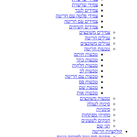
צמידי שרשרת
צמידים לגבר
צמידי פלטה עם חריטה
צמידים עם חריטה
צמידים קשיחים
צמידים משובצים
עגילים חריטה
עגילים משובצים
טבעות חריטה
טבעות חותם
טבעות כתר
טבעות חלקות
טבעות לב
טבעות עם חריטה
טבעות פס
טבעת שם
טבעות אות
טבעות משובצים
סיכות לעגלה
סימניות
מחזיקי מפתחות
חבקים לשעונים
תגי שם
קולקציות חריטה
מתנות סוף שנה למורות וגננות