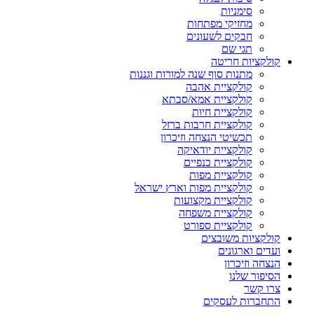
סימניות
מחזיקי מפתחות
חבקים לשעונים
תגי שם
קולקציות חריטה
מתנות סוף שנה למורות וגננות
קולקציית אהבה
קולקציית אמא/סבתא
קולקציית חיות
קולקציית חרבות ברזל
תכשיטי הנצחה וזיכרון
קולקציית יודאיקה
קולקציית כנפיים
קולקציית מפות
קולקציית מפות וארץ ישראל
קולקציית מקצועות
קולקציית משפחה
קולקציית ספורט
קולקציות משובצים
ועדים וארגונים
הנצחה וזיכרון
הסיפור שלנו
צרו קשר
התחברות לעסקים