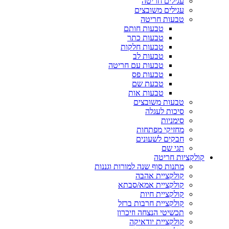
עגילים חריטה
עגילים משובצים
טבעות חריטה
טבעות חותם
טבעות כתר
טבעות חלקות
טבעות לב
טבעות עם חריטה
טבעות פס
טבעת שם
טבעות אות
טבעות משובצים
סיכות לעגלה
סימניות
מחזיקי מפתחות
חבקים לשעונים
תגי שם
קולקציות חריטה
מתנות סוף שנה למורות וגננות
קולקציית אהבה
קולקציית אמא/סבתא
קולקציית חיות
קולקציית חרבות ברזל
תכשיטי הנצחה וזיכרון
קולקציית יודאיקה