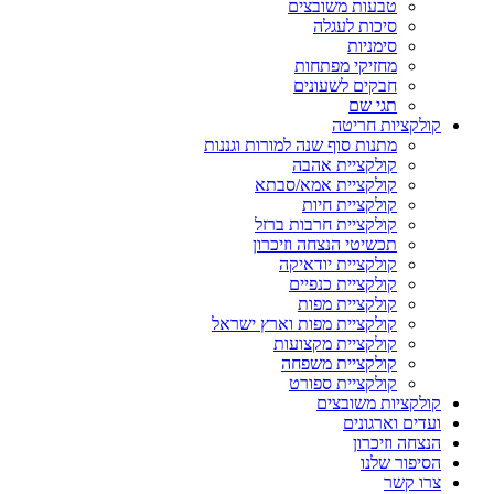
טבעות משובצים
סיכות לעגלה
סימניות
מחזיקי מפתחות
חבקים לשעונים
תגי שם
קולקציות חריטה
מתנות סוף שנה למורות וגננות
קולקציית אהבה
קולקציית אמא/סבתא
קולקציית חיות
קולקציית חרבות ברזל
תכשיטי הנצחה וזיכרון
קולקציית יודאיקה
קולקציית כנפיים
קולקציית מפות
קולקציית מפות וארץ ישראל
קולקציית מקצועות
קולקציית משפחה
קולקציית ספורט
קולקציות משובצים
ועדים וארגונים
הנצחה וזיכרון
הסיפור שלנו
צרו קשר