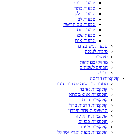
טבעות חותם
טבעות כתר
טבעות חלקות
טבעות לב
טבעות עם חריטה
טבעות פס
טבעת שם
טבעות אות
טבעות משובצים
סיכות לעגלה
סימניות
מחזיקי מפתחות
חבקים לשעונים
תגי שם
קולקציות חריטה
מתנות סוף שנה למורות וגננות
קולקציית אהבה
קולקציית אמא/סבתא
קולקציית חיות
קולקציית חרבות ברזל
תכשיטי הנצחה וזיכרון
קולקציית יודאיקה
קולקציית כנפיים
קולקציית מפות
קולקציית מפות וארץ ישראל