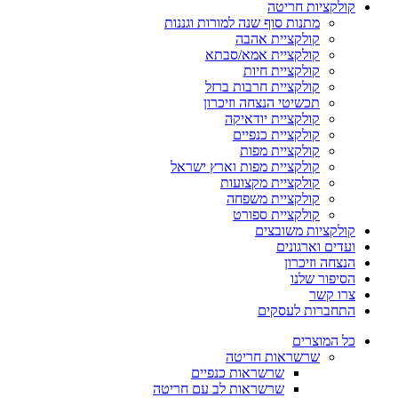
קולקציות חריטה
מתנות סוף שנה למורות וגננות
קולקציית אהבה
קולקציית אמא/סבתא
קולקציית חיות
קולקציית חרבות ברזל
תכשיטי הנצחה וזיכרון
קולקציית יודאיקה
קולקציית כנפיים
קולקציית מפות
קולקציית מפות וארץ ישראל
קולקציית מקצועות
קולקציית משפחה
קולקציית ספורט
קולקציות משובצים
ועדים וארגונים
הנצחה וזיכרון
הסיפור שלנו
צרו קשר
התחברות לעסקים
כל המוצרים
שרשראות חריטה
שרשראות כנפיים
שרשראות לב עם חריטה