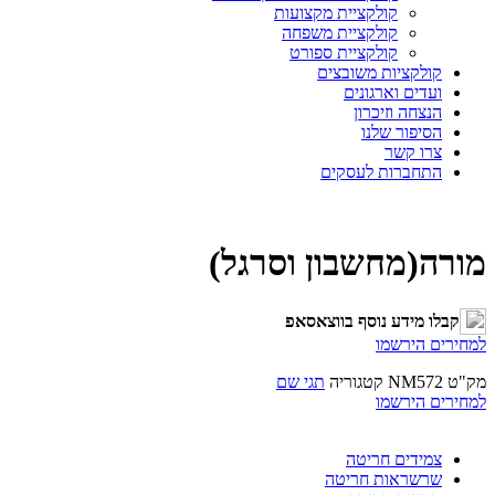
קולקציית מקצועות
קולקציית משפחה
קולקציית ספורט
קולקציות משובצים
ועדים וארגונים
הנצחה וזיכרון
הסיפור שלנו
צרו קשר
התחברות לעסקים
מורה(מחשבון וסרגל)
קבלו מידע נוסף בווצאסאפ
למחירים הירשמו
מק"ט
NM572
קטגוריה
תגי שם
למחירים הירשמו
צמידים חריטה
שרשראות חריטה