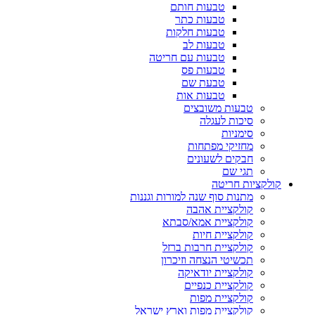
טבעות חותם
טבעות כתר
טבעות חלקות
טבעות לב
טבעות עם חריטה
טבעות פס
טבעת שם
טבעות אות
טבעות משובצים
סיכות לעגלה
סימניות
מחזיקי מפתחות
חבקים לשעונים
תגי שם
קולקציות חריטה
מתנות סוף שנה למורות וגננות
קולקציית אהבה
קולקציית אמא/סבתא
קולקציית חיות
קולקציית חרבות ברזל
תכשיטי הנצחה וזיכרון
קולקציית יודאיקה
קולקציית כנפיים
קולקציית מפות
קולקציית מפות וארץ ישראל