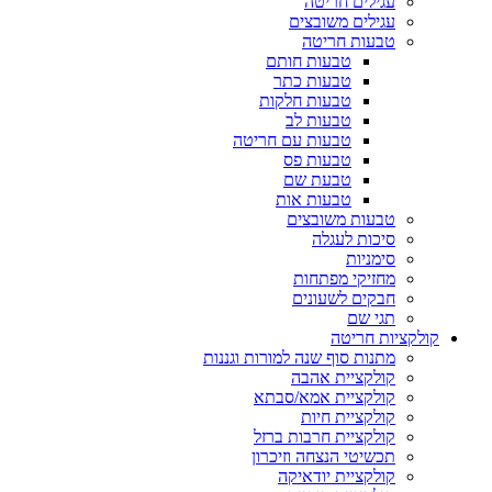
עגילים חריטה
עגילים משובצים
טבעות חריטה
טבעות חותם
טבעות כתר
טבעות חלקות
טבעות לב
טבעות עם חריטה
טבעות פס
טבעת שם
טבעות אות
טבעות משובצים
סיכות לעגלה
סימניות
מחזיקי מפתחות
חבקים לשעונים
תגי שם
קולקציות חריטה
מתנות סוף שנה למורות וגננות
קולקציית אהבה
קולקציית אמא/סבתא
קולקציית חיות
קולקציית חרבות ברזל
תכשיטי הנצחה וזיכרון
קולקציית יודאיקה