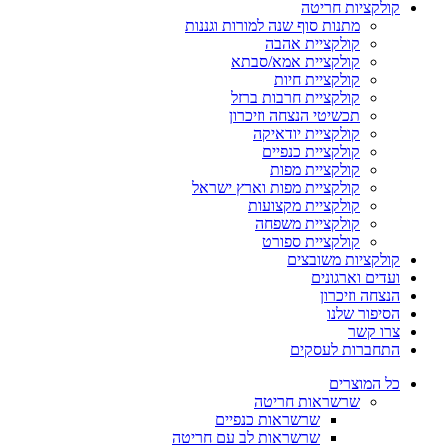
קולקציות חריטה
מתנות סוף שנה למורות וגננות
קולקציית אהבה
קולקציית אמא/סבתא
קולקציית חיות
קולקציית חרבות ברזל
תכשיטי הנצחה וזיכרון
קולקציית יודאיקה
קולקציית כנפיים
קולקציית מפות
קולקציית מפות וארץ ישראל
קולקציית מקצועות
קולקציית משפחה
קולקציית ספורט
קולקציות משובצים
ועדים וארגונים
הנצחה וזיכרון
הסיפור שלנו
צרו קשר
התחברות לעסקים
כל המוצרים
שרשראות חריטה
שרשראות כנפיים
שרשראות לב עם חריטה