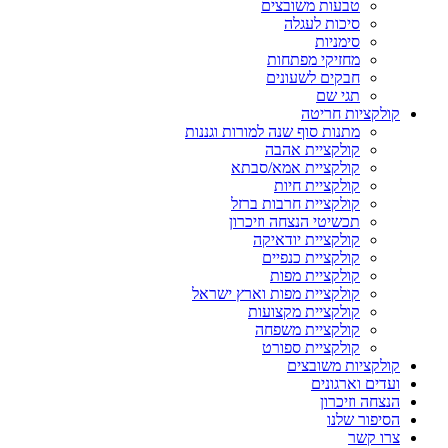
טבעות משובצים
סיכות לעגלה
סימניות
מחזיקי מפתחות
חבקים לשעונים
תגי שם
קולקציות חריטה
מתנות סוף שנה למורות וגננות
קולקציית אהבה
קולקציית אמא/סבתא
קולקציית חיות
קולקציית חרבות ברזל
תכשיטי הנצחה וזיכרון
קולקציית יודאיקה
קולקציית כנפיים
קולקציית מפות
קולקציית מפות וארץ ישראל
קולקציית מקצועות
קולקציית משפחה
קולקציית ספורט
קולקציות משובצים
ועדים וארגונים
הנצחה וזיכרון
הסיפור שלנו
צרו קשר