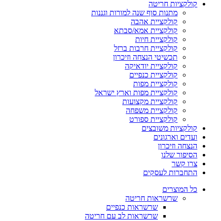
קולקציות חריטה
מתנות סוף שנה למורות וגננות
קולקציית אהבה
קולקציית אמא/סבתא
קולקציית חיות
קולקציית חרבות ברזל
תכשיטי הנצחה וזיכרון
קולקציית יודאיקה
קולקציית כנפיים
קולקציית מפות
קולקציית מפות וארץ ישראל
קולקציית מקצועות
קולקציית משפחה
קולקציית ספורט
קולקציות משובצים
ועדים וארגונים
הנצחה וזיכרון
הסיפור שלנו
צרו קשר
התחברות לעסקים
כל המוצרים
שרשראות חריטה
שרשראות כנפיים
שרשראות לב עם חריטה