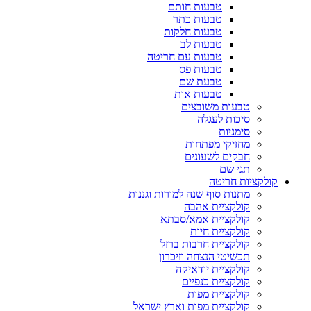
טבעות חותם
טבעות כתר
טבעות חלקות
טבעות לב
טבעות עם חריטה
טבעות פס
טבעת שם
טבעות אות
טבעות משובצים
סיכות לעגלה
סימניות
מחזיקי מפתחות
חבקים לשעונים
תגי שם
קולקציות חריטה
מתנות סוף שנה למורות וגננות
קולקציית אהבה
קולקציית אמא/סבתא
קולקציית חיות
קולקציית חרבות ברזל
תכשיטי הנצחה וזיכרון
קולקציית יודאיקה
קולקציית כנפיים
קולקציית מפות
קולקציית מפות וארץ ישראל