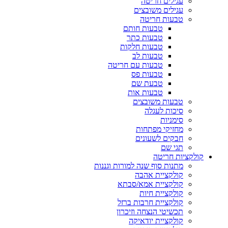
עגילים חריטה
עגילים משובצים
טבעות חריטה
טבעות חותם
טבעות כתר
טבעות חלקות
טבעות לב
טבעות עם חריטה
טבעות פס
טבעת שם
טבעות אות
טבעות משובצים
סיכות לעגלה
סימניות
מחזיקי מפתחות
חבקים לשעונים
תגי שם
קולקציות חריטה
מתנות סוף שנה למורות וגננות
קולקציית אהבה
קולקציית אמא/סבתא
קולקציית חיות
קולקציית חרבות ברזל
תכשיטי הנצחה וזיכרון
קולקציית יודאיקה