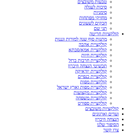
טבעות משובצים
סיכות לעגלה
סימניות
מחזיקי מפתחות
חבקים לשעונים
תגי שם
קולקציות חריטה
מתנות סוף שנה למורות וגננות
קולקציית אהבה
קולקציית אמא/סבתא
קולקציית חיות
קולקציית חרבות ברזל
תכשיטי הנצחה וזיכרון
קולקציית יודאיקה
קולקציית כנפיים
קולקציית מפות
קולקציית מפות וארץ ישראל
קולקציית מקצועות
קולקציית משפחה
קולקציית ספורט
קולקציות משובצים
ועדים וארגונים
הנצחה וזיכרון
הסיפור שלנו
צרו קשר