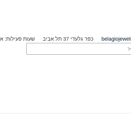
belagiojewe
כפר גלעדי 37 תל אביב
שעות פעילות: א׳-ה׳ 09:00-20:00 ו׳ וערבי ח