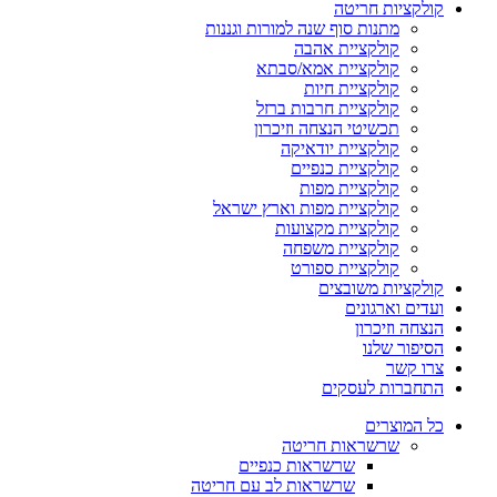
קולקציות חריטה
מתנות סוף שנה למורות וגננות
קולקציית אהבה
קולקציית אמא/סבתא
קולקציית חיות
קולקציית חרבות ברזל
תכשיטי הנצחה וזיכרון
קולקציית יודאיקה
קולקציית כנפיים
קולקציית מפות
קולקציית מפות וארץ ישראל
קולקציית מקצועות
קולקציית משפחה
קולקציית ספורט
קולקציות משובצים
ועדים וארגונים
הנצחה וזיכרון
הסיפור שלנו
צרו קשר
התחברות לעסקים
כל המוצרים
שרשראות חריטה
שרשראות כנפיים
שרשראות לב עם חריטה