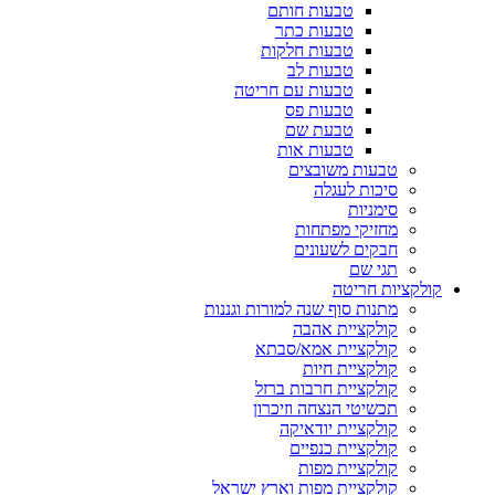
טבעות חותם
טבעות כתר
טבעות חלקות
טבעות לב
טבעות עם חריטה
טבעות פס
טבעת שם
טבעות אות
טבעות משובצים
סיכות לעגלה
סימניות
מחזיקי מפתחות
חבקים לשעונים
תגי שם
קולקציות חריטה
מתנות סוף שנה למורות וגננות
קולקציית אהבה
קולקציית אמא/סבתא
קולקציית חיות
קולקציית חרבות ברזל
תכשיטי הנצחה וזיכרון
קולקציית יודאיקה
קולקציית כנפיים
קולקציית מפות
קולקציית מפות וארץ ישראל