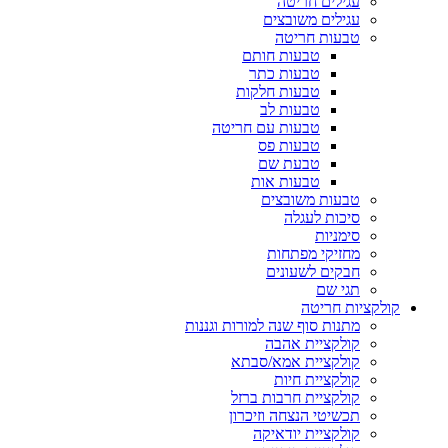
עגילים חריטה
עגילים משובצים
טבעות חריטה
טבעות חותם
טבעות כתר
טבעות חלקות
טבעות לב
טבעות עם חריטה
טבעות פס
טבעת שם
טבעות אות
טבעות משובצים
סיכות לעגלה
סימניות
מחזיקי מפתחות
חבקים לשעונים
תגי שם
קולקציות חריטה
מתנות סוף שנה למורות וגננות
קולקציית אהבה
קולקציית אמא/סבתא
קולקציית חיות
קולקציית חרבות ברזל
תכשיטי הנצחה וזיכרון
קולקציית יודאיקה