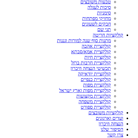
טבעות משובצים
סיכות לעגלה
סימניות
מחזיקי מפתחות
חבקים לשעונים
תגי שם
קולקציות חריטה
מתנות סוף שנה למורות וגננות
קולקציית אהבה
קולקציית אמא/סבתא
קולקציית חיות
קולקציית חרבות ברזל
תכשיטי הנצחה וזיכרון
קולקציית יודאיקה
קולקציית כנפיים
קולקציית מפות
קולקציית מפות וארץ ישראל
קולקציית מקצועות
קולקציית משפחה
קולקציית ספורט
קולקציות משובצים
ועדים וארגונים
הנצחה וזיכרון
הסיפור שלנו
צרו קשר