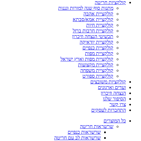
קולקציות חריטה
מתנות סוף שנה למורות וגננות
קולקציית אהבה
קולקציית אמא/סבתא
קולקציית חיות
קולקציית חרבות ברזל
תכשיטי הנצחה וזיכרון
קולקציית יודאיקה
קולקציית כנפיים
קולקציית מפות
קולקציית מפות וארץ ישראל
קולקציית מקצועות
קולקציית משפחה
קולקציית ספורט
קולקציות משובצים
ועדים וארגונים
הנצחה וזיכרון
הסיפור שלנו
צרו קשר
התחברות לעסקים
כל המוצרים
שרשראות חריטה
שרשראות כנפיים
שרשראות לב עם חריטה