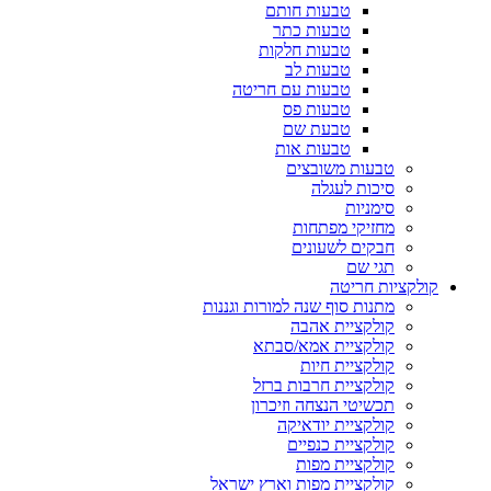
טבעות חותם
טבעות כתר
טבעות חלקות
טבעות לב
טבעות עם חריטה
טבעות פס
טבעת שם
טבעות אות
טבעות משובצים
סיכות לעגלה
סימניות
מחזיקי מפתחות
חבקים לשעונים
תגי שם
קולקציות חריטה
מתנות סוף שנה למורות וגננות
קולקציית אהבה
קולקציית אמא/סבתא
קולקציית חיות
קולקציית חרבות ברזל
תכשיטי הנצחה וזיכרון
קולקציית יודאיקה
קולקציית כנפיים
קולקציית מפות
קולקציית מפות וארץ ישראל