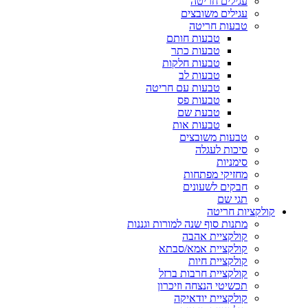
עגילים חריטה
עגילים משובצים
טבעות חריטה
טבעות חותם
טבעות כתר
טבעות חלקות
טבעות לב
טבעות עם חריטה
טבעות פס
טבעת שם
טבעות אות
טבעות משובצים
סיכות לעגלה
סימניות
מחזיקי מפתחות
חבקים לשעונים
תגי שם
קולקציות חריטה
מתנות סוף שנה למורות וגננות
קולקציית אהבה
קולקציית אמא/סבתא
קולקציית חיות
קולקציית חרבות ברזל
תכשיטי הנצחה וזיכרון
קולקציית יודאיקה