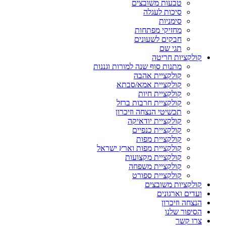
טבעות משובצים
סיכות לעגלה
סימניות
מחזיקי מפתחות
חבקים לשעונים
תגי שם
קולקציות חריטה
מתנות סוף שנה למורות וגננות
קולקציית אהבה
קולקציית אמא/סבתא
קולקציית חיות
קולקציית חרבות ברזל
תכשיטי הנצחה וזיכרון
קולקציית יודאיקה
קולקציית כנפיים
קולקציית מפות
קולקציית מפות וארץ ישראל
קולקציית מקצועות
קולקציית משפחה
קולקציית ספורט
קולקציות משובצים
ועדים וארגונים
הנצחה וזיכרון
הסיפור שלנו
צרו קשר