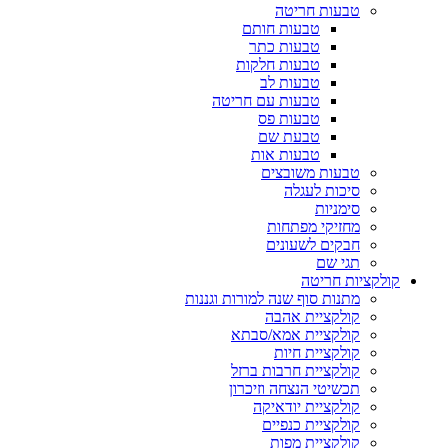
טבעות חריטה
טבעות חותם
טבעות כתר
טבעות חלקות
טבעות לב
טבעות עם חריטה
טבעות פס
טבעת שם
טבעות אות
טבעות משובצים
סיכות לעגלה
סימניות
מחזיקי מפתחות
חבקים לשעונים
תגי שם
קולקציות חריטה
מתנות סוף שנה למורות וגננות
קולקציית אהבה
קולקציית אמא/סבתא
קולקציית חיות
קולקציית חרבות ברזל
תכשיטי הנצחה וזיכרון
קולקציית יודאיקה
קולקציית כנפיים
קולקציית מפות