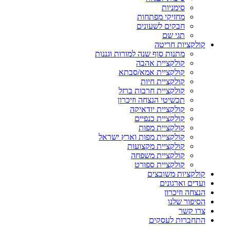
סימניות
מחזיקי מפתחות
חבקים לשעונים
תגי שם
קולקציות חריטה
מתנות סוף שנה למורות וגננות
קולקציית אהבה
קולקציית אמא/סבתא
קולקציית חיות
קולקציית חרבות ברזל
תכשיטי הנצחה וזיכרון
קולקציית יודאיקה
קולקציית כנפיים
קולקציית מפות
קולקציית מפות וארץ ישראל
קולקציית מקצועות
קולקציית משפחה
קולקציית ספורט
קולקציות משובצים
ועדים וארגונים
הנצחה וזיכרון
הסיפור שלנו
צרו קשר
התחברות לעסקים