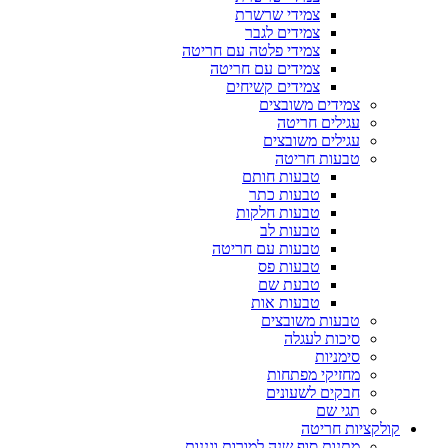
צמידי שרשרת
צמידים לגבר
צמידי פלטה עם חריטה
צמידים עם חריטה
צמידים קשיחים
צמידים משובצים
עגילים חריטה
עגילים משובצים
טבעות חריטה
טבעות חותם
טבעות כתר
טבעות חלקות
טבעות לב
טבעות עם חריטה
טבעות פס
טבעת שם
טבעות אות
טבעות משובצים
סיכות לעגלה
סימניות
מחזיקי מפתחות
חבקים לשעונים
תגי שם
קולקציות חריטה
מתנות סוף שנה למורות וגננות