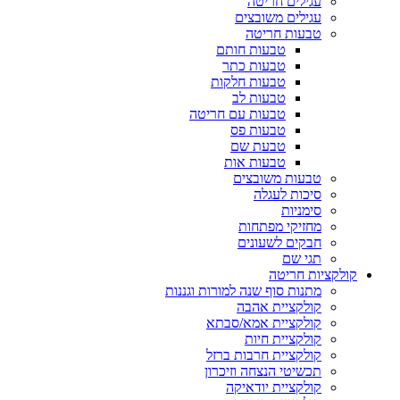
עגילים חריטה
עגילים משובצים
טבעות חריטה
טבעות חותם
טבעות כתר
טבעות חלקות
טבעות לב
טבעות עם חריטה
טבעות פס
טבעת שם
טבעות אות
טבעות משובצים
סיכות לעגלה
סימניות
מחזיקי מפתחות
חבקים לשעונים
תגי שם
קולקציות חריטה
מתנות סוף שנה למורות וגננות
קולקציית אהבה
קולקציית אמא/סבתא
קולקציית חיות
קולקציית חרבות ברזל
תכשיטי הנצחה וזיכרון
קולקציית יודאיקה