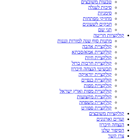
טבעות משובצים
סיכות לעגלה
סימניות
מחזיקי מפתחות
חבקים לשעונים
תגי שם
קולקציות חריטה
מתנות סוף שנה למורות וגננות
קולקציית אהבה
קולקציית אמא/סבתא
קולקציית חיות
קולקציית חרבות ברזל
תכשיטי הנצחה וזיכרון
קולקציית יודאיקה
קולקציית כנפיים
קולקציית מפות
קולקציית מפות וארץ ישראל
קולקציית מקצועות
קולקציית משפחה
קולקציית ספורט
קולקציות משובצים
ועדים וארגונים
הנצחה וזיכרון
הסיפור שלנו
צרו קשר