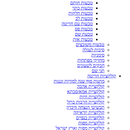
טבעות חותם
טבעות כתר
טבעות חלקות
טבעות לב
טבעות עם חריטה
טבעות פס
טבעת שם
טבעות אות
טבעות משובצים
סיכות לעגלה
סימניות
מחזיקי מפתחות
חבקים לשעונים
תגי שם
קולקציות חריטה
מתנות סוף שנה למורות וגננות
קולקציית אהבה
קולקציית אמא/סבתא
קולקציית חיות
קולקציית חרבות ברזל
תכשיטי הנצחה וזיכרון
קולקציית יודאיקה
קולקציית כנפיים
קולקציית מפות
קולקציית מפות וארץ ישראל