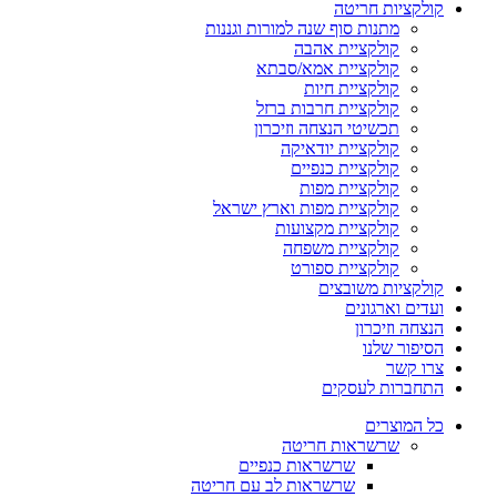
קולקציות חריטה
מתנות סוף שנה למורות וגננות
קולקציית אהבה
קולקציית אמא/סבתא
קולקציית חיות
קולקציית חרבות ברזל
תכשיטי הנצחה וזיכרון
קולקציית יודאיקה
קולקציית כנפיים
קולקציית מפות
קולקציית מפות וארץ ישראל
קולקציית מקצועות
קולקציית משפחה
קולקציית ספורט
קולקציות משובצים
ועדים וארגונים
הנצחה וזיכרון
הסיפור שלנו
צרו קשר
התחברות לעסקים
כל המוצרים
שרשראות חריטה
שרשראות כנפיים
שרשראות לב עם חריטה