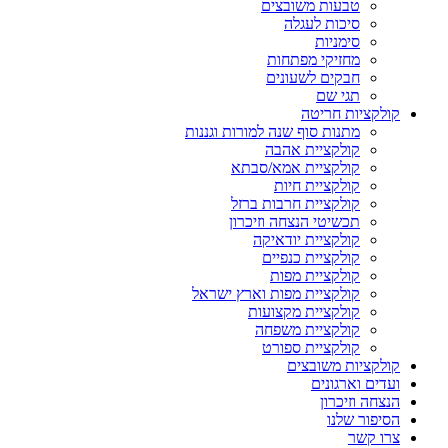
טבעות משובצים
סיכות לעגלה
סימניות
מחזיקי מפתחות
חבקים לשעונים
תגי שם
קולקציות חריטה
מתנות סוף שנה למורות וגננות
קולקציית אהבה
קולקציית אמא/סבתא
קולקציית חיות
קולקציית חרבות ברזל
תכשיטי הנצחה וזיכרון
קולקציית יודאיקה
קולקציית כנפיים
קולקציית מפות
קולקציית מפות וארץ ישראל
קולקציית מקצועות
קולקציית משפחה
קולקציית ספורט
קולקציות משובצים
ועדים וארגונים
הנצחה וזיכרון
הסיפור שלנו
צרו קשר