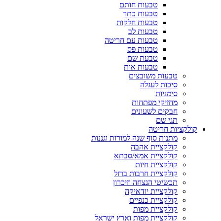
טבעות חותם
טבעות כתר
טבעות חלקות
טבעות לב
טבעות עם חריטה
טבעות פס
טבעת שם
טבעות אות
טבעות משובצים
סיכות לעגלה
סימניות
מחזיקי מפתחות
חבקים לשעונים
תגי שם
קולקציות חריטה
מתנות סוף שנה למורות וגננות
קולקציית אהבה
קולקציית אמא/סבתא
קולקציית חיות
קולקציית חרבות ברזל
תכשיטי הנצחה וזיכרון
קולקציית יודאיקה
קולקציית כנפיים
קולקציית מפות
קולקציית מפות וארץ ישראל