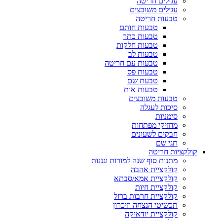
עגילים חריטה
עגילים משובצים
טבעות חריטה
טבעות חותם
טבעות כתר
טבעות חלקות
טבעות לב
טבעות עם חריטה
טבעות פס
טבעת שם
טבעות אות
טבעות משובצים
סיכות לעגלה
סימניות
מחזיקי מפתחות
חבקים לשעונים
תגי שם
קולקציות חריטה
מתנות סוף שנה למורות וגננות
קולקציית אהבה
קולקציית אמא/סבתא
קולקציית חיות
קולקציית חרבות ברזל
תכשיטי הנצחה וזיכרון
קולקציית יודאיקה