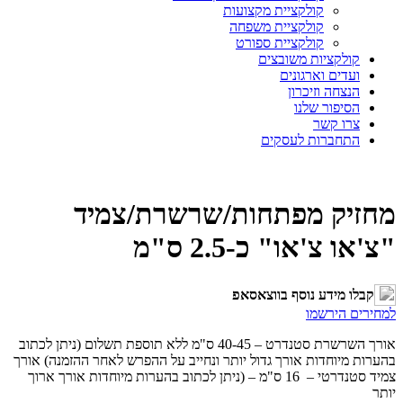
קולקציית מקצועות
קולקציית משפחה
קולקציית ספורט
קולקציות משובצים
ועדים וארגונים
הנצחה וזיכרון
הסיפור שלנו
צרו קשר
התחברות לעסקים
מחזיק מפתחות/שרשרת/צמיד
"צ'או צ'או" כ-2.5 ס"מ
קבלו מידע נוסף בווצאסאפ
למחירים הירשמו
אורך השרשרת סטנדרט – 40-45 ס"מ ללא תוספת תשלום (ניתן לכתוב
בהערות מיוחדות אורך גדול יותר ונחייב על ההפרש לאחר ההזמנה) אורך
צמיד סטנדרטי – 16 ס"מ – (ניתן לכתוב בהערות מיוחדות אורך ארוך
יותר