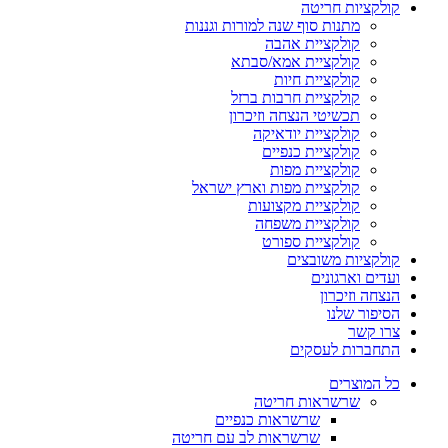
קולקציות חריטה
מתנות סוף שנה למורות וגננות
קולקציית אהבה
קולקציית אמא/סבתא
קולקציית חיות
קולקציית חרבות ברזל
תכשיטי הנצחה וזיכרון
קולקציית יודאיקה
קולקציית כנפיים
קולקציית מפות
קולקציית מפות וארץ ישראל
קולקציית מקצועות
קולקציית משפחה
קולקציית ספורט
קולקציות משובצים
ועדים וארגונים
הנצחה וזיכרון
הסיפור שלנו
צרו קשר
התחברות לעסקים
כל המוצרים
שרשראות חריטה
שרשראות כנפיים
שרשראות לב עם חריטה