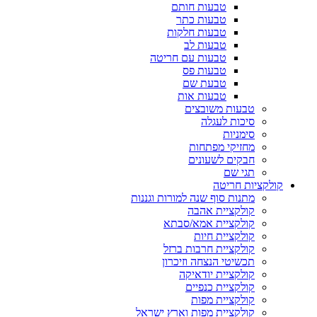
טבעות חותם
טבעות כתר
טבעות חלקות
טבעות לב
טבעות עם חריטה
טבעות פס
טבעת שם
טבעות אות
טבעות משובצים
סיכות לעגלה
סימניות
מחזיקי מפתחות
חבקים לשעונים
תגי שם
קולקציות חריטה
מתנות סוף שנה למורות וגננות
קולקציית אהבה
קולקציית אמא/סבתא
קולקציית חיות
קולקציית חרבות ברזל
תכשיטי הנצחה וזיכרון
קולקציית יודאיקה
קולקציית כנפיים
קולקציית מפות
קולקציית מפות וארץ ישראל