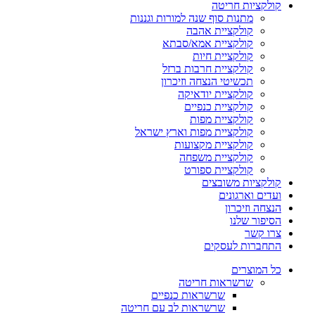
קולקציות חריטה
מתנות סוף שנה למורות וגננות
קולקציית אהבה
קולקציית אמא/סבתא
קולקציית חיות
קולקציית חרבות ברזל
תכשיטי הנצחה וזיכרון
קולקציית יודאיקה
קולקציית כנפיים
קולקציית מפות
קולקציית מפות וארץ ישראל
קולקציית מקצועות
קולקציית משפחה
קולקציית ספורט
קולקציות משובצים
ועדים וארגונים
הנצחה וזיכרון
הסיפור שלנו
צרו קשר
התחברות לעסקים
כל המוצרים
שרשראות חריטה
שרשראות כנפיים
שרשראות לב עם חריטה