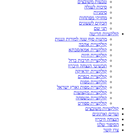
טבעות משובצים
סיכות לעגלה
סימניות
מחזיקי מפתחות
חבקים לשעונים
תגי שם
קולקציות חריטה
מתנות סוף שנה למורות וגננות
קולקציית אהבה
קולקציית אמא/סבתא
קולקציית חיות
קולקציית חרבות ברזל
תכשיטי הנצחה וזיכרון
קולקציית יודאיקה
קולקציית כנפיים
קולקציית מפות
קולקציית מפות וארץ ישראל
קולקציית מקצועות
קולקציית משפחה
קולקציית ספורט
קולקציות משובצים
ועדים וארגונים
הנצחה וזיכרון
הסיפור שלנו
צרו קשר