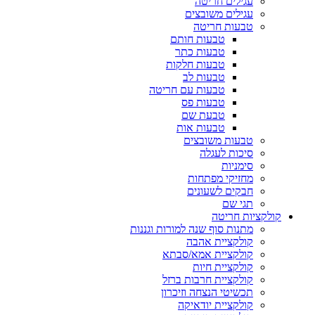
עגילים חריטה
עגילים משובצים
טבעות חריטה
טבעות חותם
טבעות כתר
טבעות חלקות
טבעות לב
טבעות עם חריטה
טבעות פס
טבעת שם
טבעות אות
טבעות משובצים
סיכות לעגלה
סימניות
מחזיקי מפתחות
חבקים לשעונים
תגי שם
קולקציות חריטה
מתנות סוף שנה למורות וגננות
קולקציית אהבה
קולקציית אמא/סבתא
קולקציית חיות
קולקציית חרבות ברזל
תכשיטי הנצחה וזיכרון
קולקציית יודאיקה