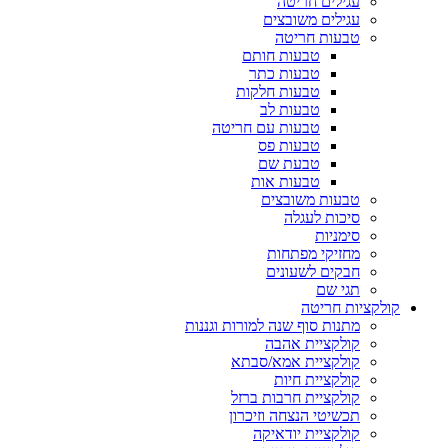
עגילים חריטה
עגילים משובצים
טבעות חריטה
טבעות חותם
טבעות כתר
טבעות חלקות
טבעות לב
טבעות עם חריטה
טבעות פס
טבעת שם
טבעות אות
טבעות משובצים
סיכות לעגלה
סימניות
מחזיקי מפתחות
חבקים לשעונים
תגי שם
קולקציות חריטה
מתנות סוף שנה למורות וגננות
קולקציית אהבה
קולקציית אמא/סבתא
קולקציית חיות
קולקציית חרבות ברזל
תכשיטי הנצחה וזיכרון
קולקציית יודאיקה