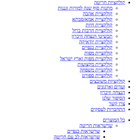
קולקציות חריטה
מתנות סוף שנה למורות וגננות
קולקציית אהבה
קולקציית אמא/סבתא
קולקציית חיות
קולקציית חרבות ברזל
תכשיטי הנצחה וזיכרון
קולקציית יודאיקה
קולקציית כנפיים
קולקציית מפות
קולקציית מפות וארץ ישראל
קולקציית מקצועות
קולקציית משפחה
קולקציית ספורט
קולקציות משובצים
ועדים וארגונים
הנצחה וזיכרון
הסיפור שלנו
צרו קשר
התחברות לעסקים
כל המוצרים
שרשראות חריטה
שרשראות כנפיים
שרשראות לב עם חריטה