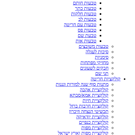
טבעות חותם
טבעות כתר
טבעות חלקות
טבעות לב
טבעות עם חריטה
טבעות פס
טבעת שם
טבעות אות
טבעות משובצים
סיכות לעגלה
סימניות
מחזיקי מפתחות
חבקים לשעונים
תגי שם
קולקציות חריטה
מתנות סוף שנה למורות וגננות
קולקציית אהבה
קולקציית אמא/סבתא
קולקציית חיות
קולקציית חרבות ברזל
תכשיטי הנצחה וזיכרון
קולקציית יודאיקה
קולקציית כנפיים
קולקציית מפות
קולקציית מפות וארץ ישראל