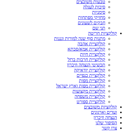
טבעות משובצים
סיכות לעגלה
סימניות
מחזיקי מפתחות
חבקים לשעונים
תגי שם
קולקציות חריטה
מתנות סוף שנה למורות וגננות
קולקציית אהבה
קולקציית אמא/סבתא
קולקציית חיות
קולקציית חרבות ברזל
תכשיטי הנצחה וזיכרון
קולקציית יודאיקה
קולקציית כנפיים
קולקציית מפות
קולקציית מפות וארץ ישראל
קולקציית מקצועות
קולקציית משפחה
קולקציית ספורט
קולקציות משובצים
ועדים וארגונים
הנצחה וזיכרון
הסיפור שלנו
צרו קשר