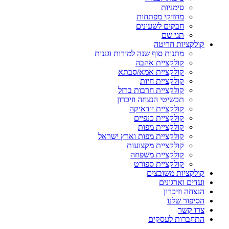
סימניות
מחזיקי מפתחות
חבקים לשעונים
תגי שם
קולקציות חריטה
מתנות סוף שנה למורות וגננות
קולקציית אהבה
קולקציית אמא/סבתא
קולקציית חיות
קולקציית חרבות ברזל
תכשיטי הנצחה וזיכרון
קולקציית יודאיקה
קולקציית כנפיים
קולקציית מפות
קולקציית מפות וארץ ישראל
קולקציית מקצועות
קולקציית משפחה
קולקציית ספורט
קולקציות משובצים
ועדים וארגונים
הנצחה וזיכרון
הסיפור שלנו
צרו קשר
התחברות לעסקים