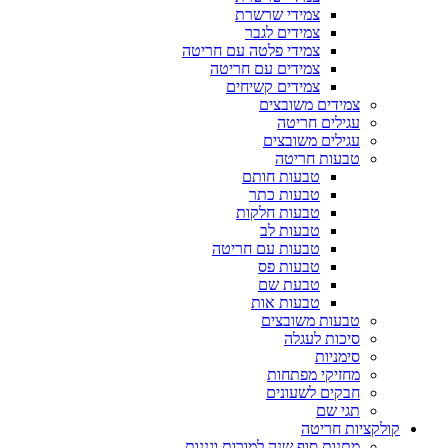
צמידי שרשרת
צמידים לגבר
צמידי פלטה עם חריטה
צמידים עם חריטה
צמידים קשיחים
צמידים משובצים
עגילים חריטה
עגילים משובצים
טבעות חריטה
טבעות חותם
טבעות כתר
טבעות חלקות
טבעות לב
טבעות עם חריטה
טבעות פס
טבעת שם
טבעות אות
טבעות משובצים
סיכות לעגלה
סימניות
מחזיקי מפתחות
חבקים לשעונים
תגי שם
קולקציות חריטה
מתנות סוף שנה למורות וגננות