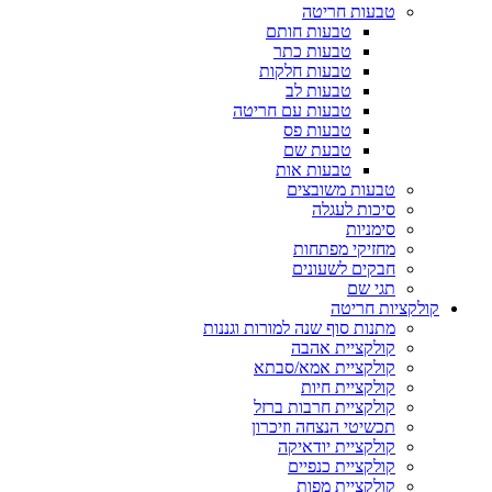
טבעות חריטה
טבעות חותם
טבעות כתר
טבעות חלקות
טבעות לב
טבעות עם חריטה
טבעות פס
טבעת שם
טבעות אות
טבעות משובצים
סיכות לעגלה
סימניות
מחזיקי מפתחות
חבקים לשעונים
תגי שם
קולקציות חריטה
מתנות סוף שנה למורות וגננות
קולקציית אהבה
קולקציית אמא/סבתא
קולקציית חיות
קולקציית חרבות ברזל
תכשיטי הנצחה וזיכרון
קולקציית יודאיקה
קולקציית כנפיים
קולקציית מפות