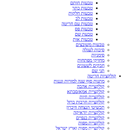
טבעות חותם
טבעות כתר
טבעות חלקות
טבעות לב
טבעות עם חריטה
טבעות פס
טבעת שם
טבעות אות
טבעות משובצים
סיכות לעגלה
סימניות
מחזיקי מפתחות
חבקים לשעונים
תגי שם
קולקציות חריטה
מתנות סוף שנה למורות וגננות
קולקציית אהבה
קולקציית אמא/סבתא
קולקציית חיות
קולקציית חרבות ברזל
תכשיטי הנצחה וזיכרון
קולקציית יודאיקה
קולקציית כנפיים
קולקציית מפות
קולקציית מפות וארץ ישראל