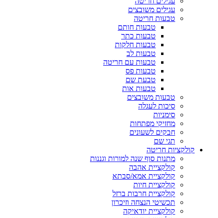
עגילים חריטה
עגילים משובצים
טבעות חריטה
טבעות חותם
טבעות כתר
טבעות חלקות
טבעות לב
טבעות עם חריטה
טבעות פס
טבעת שם
טבעות אות
טבעות משובצים
סיכות לעגלה
סימניות
מחזיקי מפתחות
חבקים לשעונים
תגי שם
קולקציות חריטה
מתנות סוף שנה למורות וגננות
קולקציית אהבה
קולקציית אמא/סבתא
קולקציית חיות
קולקציית חרבות ברזל
תכשיטי הנצחה וזיכרון
קולקציית יודאיקה