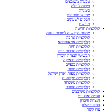
טבעות משובצים
סיכות לעגלה
סימניות
מחזיקי מפתחות
חבקים לשעונים
תגי שם
קולקציות חריטה
מתנות סוף שנה למורות וגננות
קולקציית אהבה
קולקציית אמא/סבתא
קולקציית חיות
קולקציית חרבות ברזל
תכשיטי הנצחה וזיכרון
קולקציית יודאיקה
קולקציית כנפיים
קולקציית מפות
קולקציית מפות וארץ ישראל
קולקציית מקצועות
קולקציית משפחה
קולקציית ספורט
קולקציות משובצים
ועדים וארגונים
הנצחה וזיכרון
הסיפור שלנו
צרו קשר