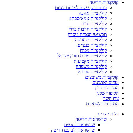
קולקציות חריטה
מתנות סוף שנה למורות וגננות
קולקציית אהבה
קולקציית אמא/סבתא
קולקציית חיות
קולקציית חרבות ברזל
תכשיטי הנצחה וזיכרון
קולקציית יודאיקה
קולקציית כנפיים
קולקציית מפות
קולקציית מפות וארץ ישראל
קולקציית מקצועות
קולקציית משפחה
קולקציית ספורט
קולקציות משובצים
ועדים וארגונים
הנצחה וזיכרון
הסיפור שלנו
צרו קשר
התחברות לעסקים
כל המוצרים
שרשראות חריטה
שרשראות כנפיים
שרשראות לב עם חריטה