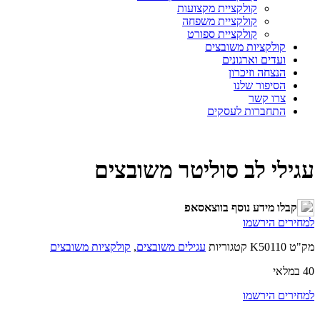
קולקציית מקצועות
קולקציית משפחה
קולקציית ספורט
קולקציות משובצים
ועדים וארגונים
הנצחה וזיכרון
הסיפור שלנו
צרו קשר
התחברות לעסקים
עגילי לב סוליטר משובצים
קבלו מידע נוסף בווצאסאפ
למחירים הירשמו
מק"ט
K50110
קטגוריות
עגילים משובצים
,
קולקציות משובצים
40 במלאי
למחירים הירשמו