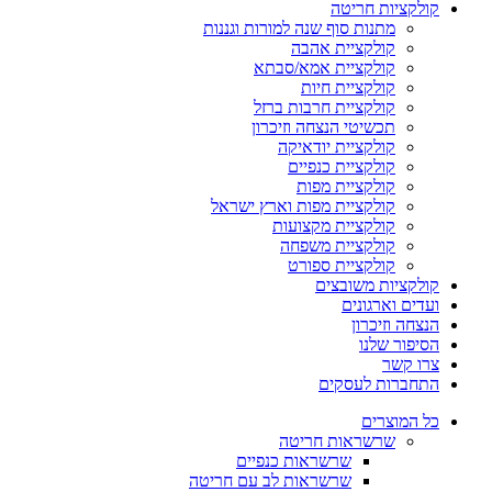
קולקציות חריטה
מתנות סוף שנה למורות וגננות
קולקציית אהבה
קולקציית אמא/סבתא
קולקציית חיות
קולקציית חרבות ברזל
תכשיטי הנצחה וזיכרון
קולקציית יודאיקה
קולקציית כנפיים
קולקציית מפות
קולקציית מפות וארץ ישראל
קולקציית מקצועות
קולקציית משפחה
קולקציית ספורט
קולקציות משובצים
ועדים וארגונים
הנצחה וזיכרון
הסיפור שלנו
צרו קשר
התחברות לעסקים
כל המוצרים
שרשראות חריטה
שרשראות כנפיים
שרשראות לב עם חריטה