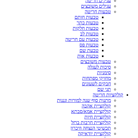
עגילים חריטה
עגילים משובצים
טבעות חריטה
טבעות חותם
טבעות כתר
טבעות חלקות
טבעות לב
טבעות עם חריטה
טבעות פס
טבעת שם
טבעות אות
טבעות משובצים
סיכות לעגלה
סימניות
מחזיקי מפתחות
חבקים לשעונים
תגי שם
קולקציות חריטה
מתנות סוף שנה למורות וגננות
קולקציית אהבה
קולקציית אמא/סבתא
קולקציית חיות
קולקציית חרבות ברזל
תכשיטי הנצחה וזיכרון
קולקציית יודאיקה