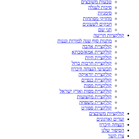
טבעות משובצים
סיכות לעגלה
סימניות
מחזיקי מפתחות
חבקים לשעונים
תגי שם
קולקציות חריטה
מתנות סוף שנה למורות וגננות
קולקציית אהבה
קולקציית אמא/סבתא
קולקציית חיות
קולקציית חרבות ברזל
תכשיטי הנצחה וזיכרון
קולקציית יודאיקה
קולקציית כנפיים
קולקציית מפות
קולקציית מפות וארץ ישראל
קולקציית מקצועות
קולקציית משפחה
קולקציית ספורט
קולקציות משובצים
ועדים וארגונים
הנצחה וזיכרון
הסיפור שלנו
צרו קשר