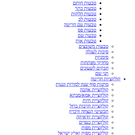
טבעות חותם
טבעות כתר
טבעות חלקות
טבעות לב
טבעות עם חריטה
טבעות פס
טבעת שם
טבעות אות
טבעות משובצים
סיכות לעגלה
סימניות
מחזיקי מפתחות
חבקים לשעונים
תגי שם
קולקציות חריטה
מתנות סוף שנה למורות וגננות
קולקציית אהבה
קולקציית אמא/סבתא
קולקציית חיות
קולקציית חרבות ברזל
תכשיטי הנצחה וזיכרון
קולקציית יודאיקה
קולקציית כנפיים
קולקציית מפות
קולקציית מפות וארץ ישראל