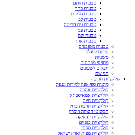
טבעות חותם
טבעות כתר
טבעות חלקות
טבעות לב
טבעות עם חריטה
טבעות פס
טבעת שם
טבעות אות
טבעות משובצים
סיכות לעגלה
סימניות
מחזיקי מפתחות
חבקים לשעונים
תגי שם
קולקציות חריטה
מתנות סוף שנה למורות וגננות
קולקציית אהבה
קולקציית אמא/סבתא
קולקציית חיות
קולקציית חרבות ברזל
תכשיטי הנצחה וזיכרון
קולקציית יודאיקה
קולקציית כנפיים
קולקציית מפות
קולקציית מפות וארץ ישראל