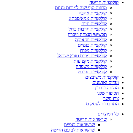
קולקציות חריטה
מתנות סוף שנה למורות וגננות
קולקציית אהבה
קולקציית אמא/סבתא
קולקציית חיות
קולקציית חרבות ברזל
תכשיטי הנצחה וזיכרון
קולקציית יודאיקה
קולקציית כנפיים
קולקציית מפות
קולקציית מפות וארץ ישראל
קולקציית מקצועות
קולקציית משפחה
קולקציית ספורט
קולקציות משובצים
ועדים וארגונים
הנצחה וזיכרון
הסיפור שלנו
צרו קשר
התחברות לעסקים
כל המוצרים
שרשראות חריטה
שרשראות כנפיים
שרשראות לב עם חריטה