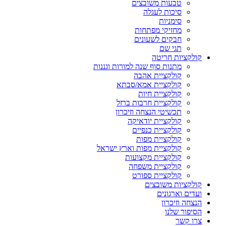
טבעות משובצים
סיכות לעגלה
סימניות
מחזיקי מפתחות
חבקים לשעונים
תגי שם
קולקציות חריטה
מתנות סוף שנה למורות וגננות
קולקציית אהבה
קולקציית אמא/סבתא
קולקציית חיות
קולקציית חרבות ברזל
תכשיטי הנצחה וזיכרון
קולקציית יודאיקה
קולקציית כנפיים
קולקציית מפות
קולקציית מפות וארץ ישראל
קולקציית מקצועות
קולקציית משפחה
קולקציית ספורט
קולקציות משובצים
ועדים וארגונים
הנצחה וזיכרון
הסיפור שלנו
צרו קשר