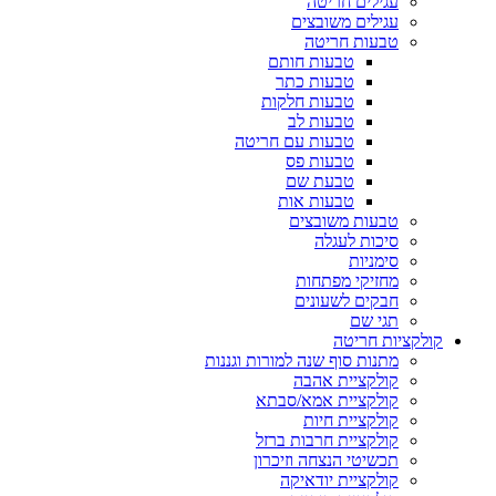
עגילים חריטה
עגילים משובצים
טבעות חריטה
טבעות חותם
טבעות כתר
טבעות חלקות
טבעות לב
טבעות עם חריטה
טבעות פס
טבעת שם
טבעות אות
טבעות משובצים
סיכות לעגלה
סימניות
מחזיקי מפתחות
חבקים לשעונים
תגי שם
קולקציות חריטה
מתנות סוף שנה למורות וגננות
קולקציית אהבה
קולקציית אמא/סבתא
קולקציית חיות
קולקציית חרבות ברזל
תכשיטי הנצחה וזיכרון
קולקציית יודאיקה