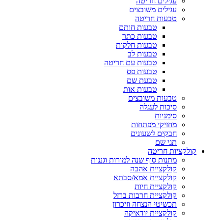
עגילים חריטה
עגילים משובצים
טבעות חריטה
טבעות חותם
טבעות כתר
טבעות חלקות
טבעות לב
טבעות עם חריטה
טבעות פס
טבעת שם
טבעות אות
טבעות משובצים
סיכות לעגלה
סימניות
מחזיקי מפתחות
חבקים לשעונים
תגי שם
קולקציות חריטה
מתנות סוף שנה למורות וגננות
קולקציית אהבה
קולקציית אמא/סבתא
קולקציית חיות
קולקציית חרבות ברזל
תכשיטי הנצחה וזיכרון
קולקציית יודאיקה