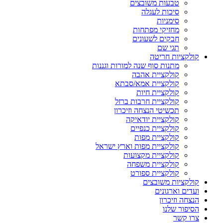
טבעות משובצים
סיכות לעגלה
סימניות
מחזיקי מפתחות
חבקים לשעונים
תגי שם
קולקציות חריטה
מתנות סוף שנה למורות וגננות
קולקציית אהבה
קולקציית אמא/סבתא
קולקציית חיות
קולקציית חרבות ברזל
תכשיטי הנצחה וזיכרון
קולקציית יודאיקה
קולקציית כנפיים
קולקציית מפות
קולקציית מפות וארץ ישראל
קולקציית מקצועות
קולקציית משפחה
קולקציית ספורט
קולקציות משובצים
ועדים וארגונים
הנצחה וזיכרון
הסיפור שלנו
צרו קשר