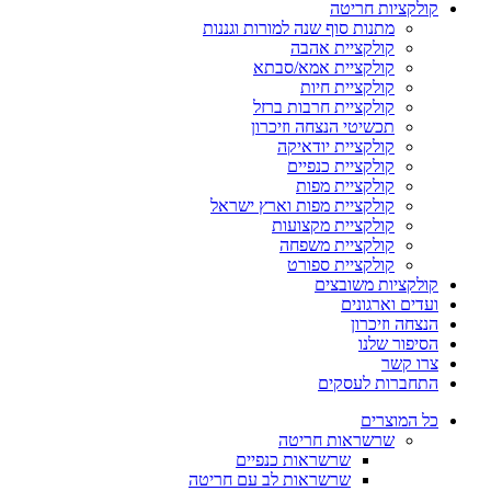
קולקציות חריטה
מתנות סוף שנה למורות וגננות
קולקציית אהבה
קולקציית אמא/סבתא
קולקציית חיות
קולקציית חרבות ברזל
תכשיטי הנצחה וזיכרון
קולקציית יודאיקה
קולקציית כנפיים
קולקציית מפות
קולקציית מפות וארץ ישראל
קולקציית מקצועות
קולקציית משפחה
קולקציית ספורט
קולקציות משובצים
ועדים וארגונים
הנצחה וזיכרון
הסיפור שלנו
צרו קשר
התחברות לעסקים
כל המוצרים
שרשראות חריטה
שרשראות כנפיים
שרשראות לב עם חריטה