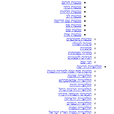
טבעות חותם
טבעות כתר
טבעות חלקות
טבעות לב
טבעות עם חריטה
טבעות פס
טבעת שם
טבעות אות
טבעות משובצים
סיכות לעגלה
סימניות
מחזיקי מפתחות
חבקים לשעונים
תגי שם
קולקציות חריטה
מתנות סוף שנה למורות וגננות
קולקציית אהבה
קולקציית אמא/סבתא
קולקציית חיות
קולקציית חרבות ברזל
תכשיטי הנצחה וזיכרון
קולקציית יודאיקה
קולקציית כנפיים
קולקציית מפות
קולקציית מפות וארץ ישראל