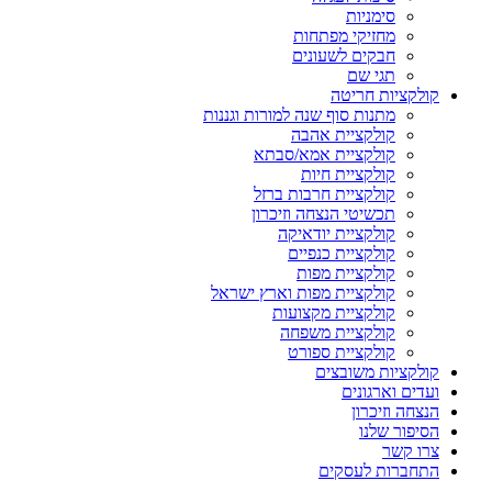
סימניות
מחזיקי מפתחות
חבקים לשעונים
תגי שם
קולקציות חריטה
מתנות סוף שנה למורות וגננות
קולקציית אהבה
קולקציית אמא/סבתא
קולקציית חיות
קולקציית חרבות ברזל
תכשיטי הנצחה וזיכרון
קולקציית יודאיקה
קולקציית כנפיים
קולקציית מפות
קולקציית מפות וארץ ישראל
קולקציית מקצועות
קולקציית משפחה
קולקציית ספורט
קולקציות משובצים
ועדים וארגונים
הנצחה וזיכרון
הסיפור שלנו
צרו קשר
התחברות לעסקים