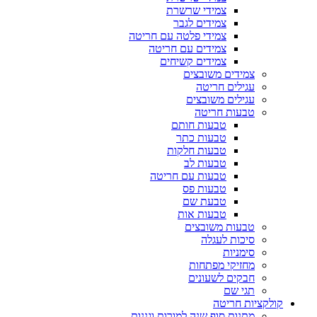
צמידי שרשרת
צמידים לגבר
צמידי פלטה עם חריטה
צמידים עם חריטה
צמידים קשיחים
צמידים משובצים
עגילים חריטה
עגילים משובצים
טבעות חריטה
טבעות חותם
טבעות כתר
טבעות חלקות
טבעות לב
טבעות עם חריטה
טבעות פס
טבעת שם
טבעות אות
טבעות משובצים
סיכות לעגלה
סימניות
מחזיקי מפתחות
חבקים לשעונים
תגי שם
קולקציות חריטה
מתנות סוף שנה למורות וגננות