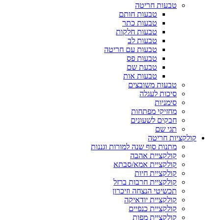
טבעות חריטה
טבעות חותם
טבעות כתר
טבעות חלקות
טבעות לב
טבעות עם חריטה
טבעות פס
טבעת שם
טבעות אות
טבעות משובצים
סיכות לעגלה
סימניות
מחזיקי מפתחות
חבקים לשעונים
תגי שם
קולקציות חריטה
מתנות סוף שנה למורות וגננות
קולקציית אהבה
קולקציית אמא/סבתא
קולקציית חיות
קולקציית חרבות ברזל
תכשיטי הנצחה וזיכרון
קולקציית יודאיקה
קולקציית כנפיים
קולקציית מפות