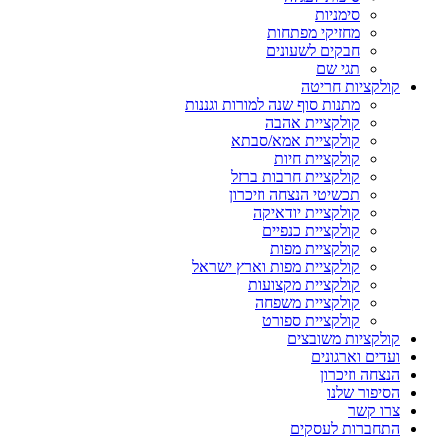
סימניות
מחזיקי מפתחות
חבקים לשעונים
תגי שם
קולקציות חריטה
מתנות סוף שנה למורות וגננות
קולקציית אהבה
קולקציית אמא/סבתא
קולקציית חיות
קולקציית חרבות ברזל
תכשיטי הנצחה וזיכרון
קולקציית יודאיקה
קולקציית כנפיים
קולקציית מפות
קולקציית מפות וארץ ישראל
קולקציית מקצועות
קולקציית משפחה
קולקציית ספורט
קולקציות משובצים
ועדים וארגונים
הנצחה וזיכרון
הסיפור שלנו
צרו קשר
התחברות לעסקים