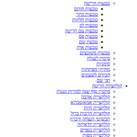
טבעות חריטה
טבעות חותם
טבעות כתר
טבעות חלקות
טבעות לב
טבעות עם חריטה
טבעות פס
טבעת שם
טבעות אות
טבעות משובצים
סיכות לעגלה
סימניות
מחזיקי מפתחות
חבקים לשעונים
תגי שם
קולקציות חריטה
מתנות סוף שנה למורות וגננות
קולקציית אהבה
קולקציית אמא/סבתא
קולקציית חיות
קולקציית חרבות ברזל
תכשיטי הנצחה וזיכרון
קולקציית יודאיקה
קולקציית כנפיים
קולקציית מפות