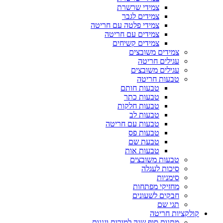
צמידי שרשרת
צמידים לגבר
צמידי פלטה עם חריטה
צמידים עם חריטה
צמידים קשיחים
צמידים משובצים
עגילים חריטה
עגילים משובצים
טבעות חריטה
טבעות חותם
טבעות כתר
טבעות חלקות
טבעות לב
טבעות עם חריטה
טבעות פס
טבעת שם
טבעות אות
טבעות משובצים
סיכות לעגלה
סימניות
מחזיקי מפתחות
חבקים לשעונים
תגי שם
קולקציות חריטה
מתנות סוף שנה למורות וגננות