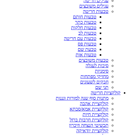
עגילים חריטה
עגילים משובצים
טבעות חריטה
טבעות חותם
טבעות כתר
טבעות חלקות
טבעות לב
טבעות עם חריטה
טבעות פס
טבעת שם
טבעות אות
טבעות משובצים
סיכות לעגלה
סימניות
מחזיקי מפתחות
חבקים לשעונים
תגי שם
קולקציות חריטה
מתנות סוף שנה למורות וגננות
קולקציית אהבה
קולקציית אמא/סבתא
קולקציית חיות
קולקציית חרבות ברזל
תכשיטי הנצחה וזיכרון
קולקציית יודאיקה