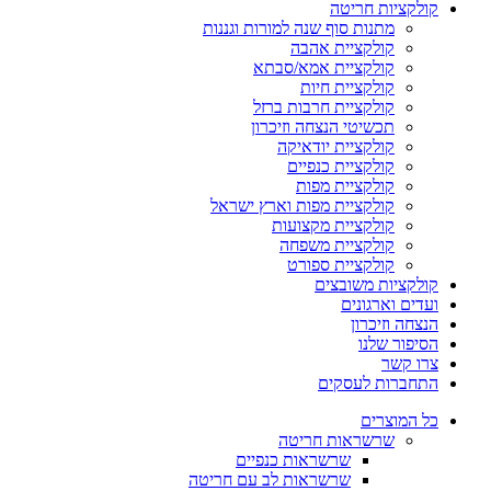
קולקציות חריטה
מתנות סוף שנה למורות וגננות
קולקציית אהבה
קולקציית אמא/סבתא
קולקציית חיות
קולקציית חרבות ברזל
תכשיטי הנצחה וזיכרון
קולקציית יודאיקה
קולקציית כנפיים
קולקציית מפות
קולקציית מפות וארץ ישראל
קולקציית מקצועות
קולקציית משפחה
קולקציית ספורט
קולקציות משובצים
ועדים וארגונים
הנצחה וזיכרון
הסיפור שלנו
צרו קשר
התחברות לעסקים
כל המוצרים
שרשראות חריטה
שרשראות כנפיים
שרשראות לב עם חריטה