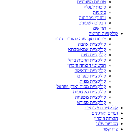
טבעות משובצים
סיכות לעגלה
סימניות
מחזיקי מפתחות
חבקים לשעונים
תגי שם
קולקציות חריטה
מתנות סוף שנה למורות וגננות
קולקציית אהבה
קולקציית אמא/סבתא
קולקציית חיות
קולקציית חרבות ברזל
תכשיטי הנצחה וזיכרון
קולקציית יודאיקה
קולקציית כנפיים
קולקציית מפות
קולקציית מפות וארץ ישראל
קולקציית מקצועות
קולקציית משפחה
קולקציית ספורט
קולקציות משובצים
ועדים וארגונים
הנצחה וזיכרון
הסיפור שלנו
צרו קשר