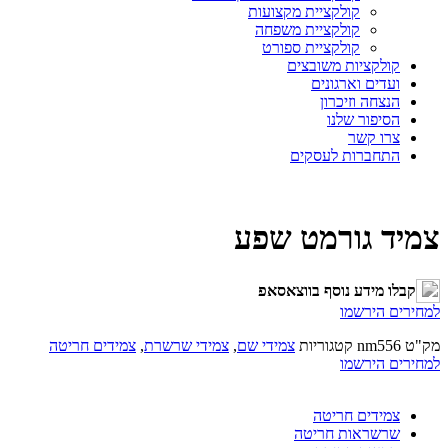
קולקציית מקצועות
קולקציית משפחה
קולקציית ספורט
קולקציות משובצים
ועדים וארגונים
הנצחה וזיכרון
הסיפור שלנו
צרו קשר
התחברות לעסקים
צמיד גורמט שפע
קבלו מידע נוסף בווצאסאפ
למחירים הירשמו
מק"ט
nm556
קטגוריות
צמידי שם
,
צמידי שרשרת
,
צמידים חריטה
למחירים הירשמו
צמידים חריטה
שרשראות חריטה