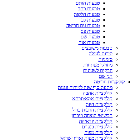
טבעות חותם
טבעות כתר
טבעות חלקות
טבעות לב
טבעות עם חריטה
טבעות פס
טבעת שם
טבעות אות
טבעות משובצים
סיכות לעגלה
סימניות
מחזיקי מפתחות
חבקים לשעונים
תגי שם
קולקציות חריטה
מתנות סוף שנה למורות וגננות
קולקציית אהבה
קולקציית אמא/סבתא
קולקציית חיות
קולקציית חרבות ברזל
תכשיטי הנצחה וזיכרון
קולקציית יודאיקה
קולקציית כנפיים
קולקציית מפות
קולקציית מפות וארץ ישראל