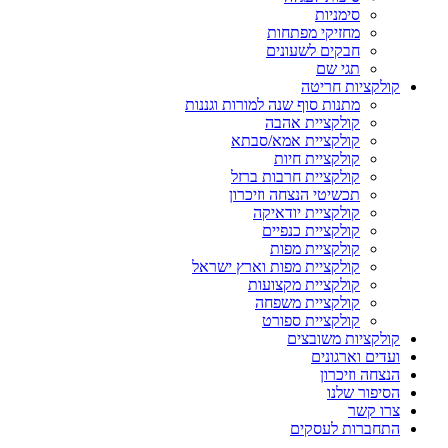
סימניות
מחזיקי מפתחות
חבקים לשעונים
תגי שם
קולקציות חריטה
מתנות סוף שנה למורות וגננות
קולקציית אהבה
קולקציית אמא/סבתא
קולקציית חיות
קולקציית חרבות ברזל
תכשיטי הנצחה וזיכרון
קולקציית יודאיקה
קולקציית כנפיים
קולקציית מפות
קולקציית מפות וארץ ישראל
קולקציית מקצועות
קולקציית משפחה
קולקציית ספורט
קולקציות משובצים
ועדים וארגונים
הנצחה וזיכרון
הסיפור שלנו
צרו קשר
התחברות לעסקים