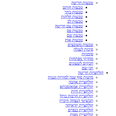
טבעות חריטה
טבעות חותם
טבעות כתר
טבעות חלקות
טבעות לב
טבעות עם חריטה
טבעות פס
טבעת שם
טבעות אות
טבעות משובצים
סיכות לעגלה
סימניות
מחזיקי מפתחות
חבקים לשעונים
תגי שם
קולקציות חריטה
מתנות סוף שנה למורות וגננות
קולקציית אהבה
קולקציית אמא/סבתא
קולקציית חיות
קולקציית חרבות ברזל
תכשיטי הנצחה וזיכרון
קולקציית יודאיקה
קולקציית כנפיים
קולקציית מפות