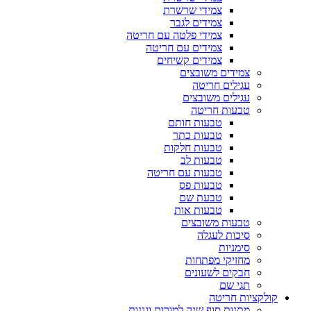
צמידי שרשרת
צמידים לגבר
צמידי פלטה עם חריטה
צמידים עם חריטה
צמידים קשיחים
צמידים משובצים
עגילים חריטה
עגילים משובצים
טבעות חריטה
טבעות חותם
טבעות כתר
טבעות חלקות
טבעות לב
טבעות עם חריטה
טבעות פס
טבעת שם
טבעות אות
טבעות משובצים
סיכות לעגלה
סימניות
מחזיקי מפתחות
חבקים לשעונים
תגי שם
קולקציות חריטה
מתנות סוף שנה למורות וגננות