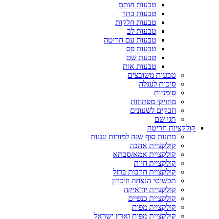
טבעות חותם
טבעות כתר
טבעות חלקות
טבעות לב
טבעות עם חריטה
טבעות פס
טבעת שם
טבעות אות
טבעות משובצים
סיכות לעגלה
סימניות
מחזיקי מפתחות
חבקים לשעונים
תגי שם
קולקציות חריטה
מתנות סוף שנה למורות וגננות
קולקציית אהבה
קולקציית אמא/סבתא
קולקציית חיות
קולקציית חרבות ברזל
תכשיטי הנצחה וזיכרון
קולקציית יודאיקה
קולקציית כנפיים
קולקציית מפות
קולקציית מפות וארץ ישראל