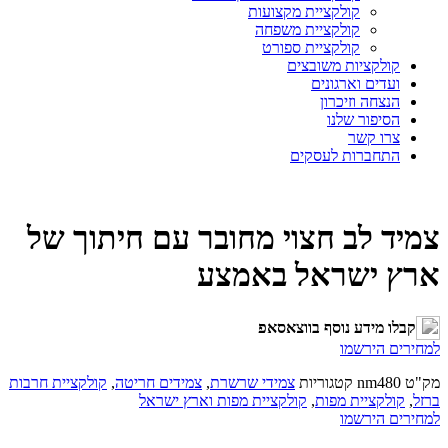
קולקציית מקצועות
קולקציית משפחה
קולקציית ספורט
קולקציות משובצים
ועדים וארגונים
הנצחה וזיכרון
הסיפור שלנו
צרו קשר
התחברות לעסקים
צמיד לב חצוי מחובר עם חיתוך של
ארץ ישראל באמצע
קבלו מידע נוסף בווצאסאפ
למחירים הירשמו
מק"ט
nm480
קטגוריות
צמידי שרשרת
,
צמידים חריטה
,
קולקציית חרבות
ברזל
,
קולקציית מפות
,
קולקציית מפות וארץ ישראל
למחירים הירשמו