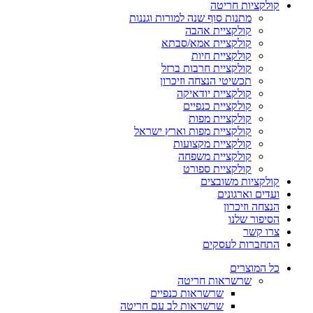
קולקציות חריטה
מתנות סוף שנה למורות וגננות
קולקציית אהבה
קולקציית אמא/סבתא
קולקציית חיות
קולקציית חרבות ברזל
תכשיטי הנצחה וזיכרון
קולקציית יודאיקה
קולקציית כנפיים
קולקציית מפות
קולקציית מפות וארץ ישראל
קולקציית מקצועות
קולקציית משפחה
קולקציית ספורט
קולקציות משובצים
ועדים וארגונים
הנצחה וזיכרון
הסיפור שלנו
צרו קשר
התחברות לעסקים
כל המוצרים
שרשראות חריטה
שרשראות כנפיים
שרשראות לב עם חריטה