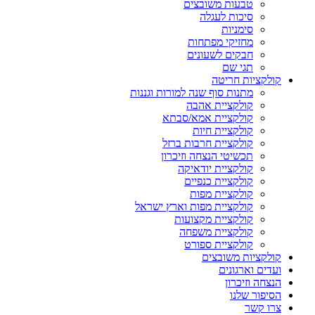
טבעות משובצים
סיכות לעגלה
סימניות
מחזיקי מפתחות
חבקים לשעונים
תגי שם
קולקציות חריטה
מתנות סוף שנה למורות וגננות
קולקציית אהבה
קולקציית אמא/סבתא
קולקציית חיות
קולקציית חרבות ברזל
תכשיטי הנצחה וזיכרון
קולקציית יודאיקה
קולקציית כנפיים
קולקציית מפות
קולקציית מפות וארץ ישראל
קולקציית מקצועות
קולקציית משפחה
קולקציית ספורט
קולקציות משובצים
ועדים וארגונים
הנצחה וזיכרון
הסיפור שלנו
צרו קשר