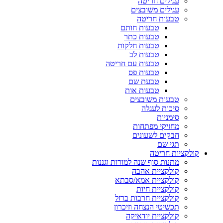
עגילים חריטה
עגילים משובצים
טבעות חריטה
טבעות חותם
טבעות כתר
טבעות חלקות
טבעות לב
טבעות עם חריטה
טבעות פס
טבעת שם
טבעות אות
טבעות משובצים
סיכות לעגלה
סימניות
מחזיקי מפתחות
חבקים לשעונים
תגי שם
קולקציות חריטה
מתנות סוף שנה למורות וגננות
קולקציית אהבה
קולקציית אמא/סבתא
קולקציית חיות
קולקציית חרבות ברזל
תכשיטי הנצחה וזיכרון
קולקציית יודאיקה