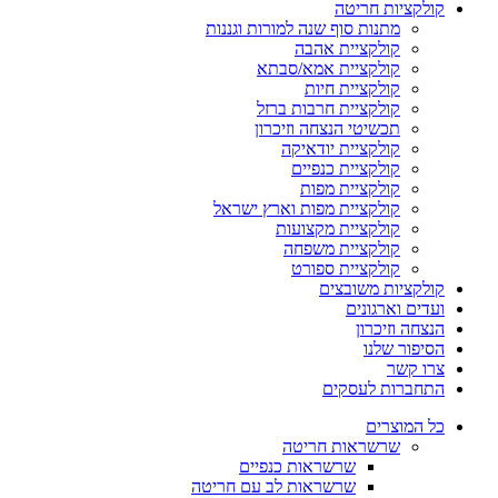
קולקציות חריטה
מתנות סוף שנה למורות וגננות
קולקציית אהבה
קולקציית אמא/סבתא
קולקציית חיות
קולקציית חרבות ברזל
תכשיטי הנצחה וזיכרון
קולקציית יודאיקה
קולקציית כנפיים
קולקציית מפות
קולקציית מפות וארץ ישראל
קולקציית מקצועות
קולקציית משפחה
קולקציית ספורט
קולקציות משובצים
ועדים וארגונים
הנצחה וזיכרון
הסיפור שלנו
צרו קשר
התחברות לעסקים
כל המוצרים
שרשראות חריטה
שרשראות כנפיים
שרשראות לב עם חריטה