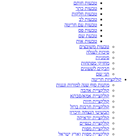
טבעות חותם
טבעות כתר
טבעות חלקות
טבעות לב
טבעות עם חריטה
טבעות פס
טבעת שם
טבעות אות
טבעות משובצים
סיכות לעגלה
סימניות
מחזיקי מפתחות
חבקים לשעונים
תגי שם
קולקציות חריטה
מתנות סוף שנה למורות וגננות
קולקציית אהבה
קולקציית אמא/סבתא
קולקציית חיות
קולקציית חרבות ברזל
תכשיטי הנצחה וזיכרון
קולקציית יודאיקה
קולקציית כנפיים
קולקציית מפות
קולקציית מפות וארץ ישראל