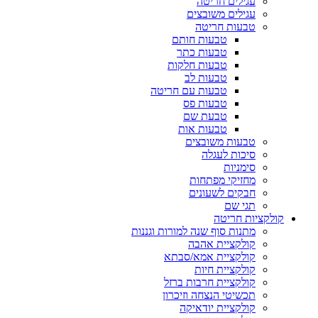
עגילים חריטה
עגילים משובצים
טבעות חריטה
טבעות חותם
טבעות כתר
טבעות חלקות
טבעות לב
טבעות עם חריטה
טבעות פס
טבעת שם
טבעות אות
טבעות משובצים
סיכות לעגלה
סימניות
מחזיקי מפתחות
חבקים לשעונים
תגי שם
קולקציות חריטה
מתנות סוף שנה למורות וגננות
קולקציית אהבה
קולקציית אמא/סבתא
קולקציית חיות
קולקציית חרבות ברזל
תכשיטי הנצחה וזיכרון
קולקציית יודאיקה