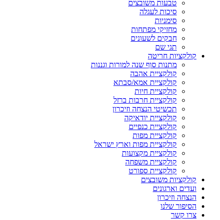
טבעות משובצים
סיכות לעגלה
סימניות
מחזיקי מפתחות
חבקים לשעונים
תגי שם
קולקציות חריטה
מתנות סוף שנה למורות וגננות
קולקציית אהבה
קולקציית אמא/סבתא
קולקציית חיות
קולקציית חרבות ברזל
תכשיטי הנצחה וזיכרון
קולקציית יודאיקה
קולקציית כנפיים
קולקציית מפות
קולקציית מפות וארץ ישראל
קולקציית מקצועות
קולקציית משפחה
קולקציית ספורט
קולקציות משובצים
ועדים וארגונים
הנצחה וזיכרון
הסיפור שלנו
צרו קשר