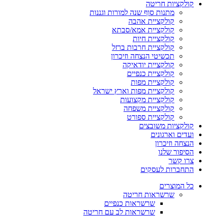
קולקציות חריטה
מתנות סוף שנה למורות וגננות
קולקציית אהבה
קולקציית אמא/סבתא
קולקציית חיות
קולקציית חרבות ברזל
תכשיטי הנצחה וזיכרון
קולקציית יודאיקה
קולקציית כנפיים
קולקציית מפות
קולקציית מפות וארץ ישראל
קולקציית מקצועות
קולקציית משפחה
קולקציית ספורט
קולקציות משובצים
ועדים וארגונים
הנצחה וזיכרון
הסיפור שלנו
צרו קשר
התחברות לעסקים
כל המוצרים
שרשראות חריטה
שרשראות כנפיים
שרשראות לב עם חריטה