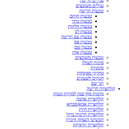
עגילים חריטה
עגילים משובצים
טבעות חריטה
טבעות חותם
טבעות כתר
טבעות חלקות
טבעות לב
טבעות עם חריטה
טבעות פס
טבעת שם
טבעות אות
טבעות משובצים
סיכות לעגלה
סימניות
מחזיקי מפתחות
חבקים לשעונים
תגי שם
קולקציות חריטה
מתנות סוף שנה למורות וגננות
קולקציית אהבה
קולקציית אמא/סבתא
קולקציית חיות
קולקציית חרבות ברזל
תכשיטי הנצחה וזיכרון
קולקציית יודאיקה