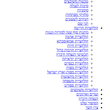
טבעות משובצים
סיכות לעגלה
סימניות
מחזיקי מפתחות
חבקים לשעונים
תגי שם
קולקציות חריטה
מתנות סוף שנה למורות וגננות
קולקציית אהבה
קולקציית אמא/סבתא
קולקציית חיות
קולקציית חרבות ברזל
תכשיטי הנצחה וזיכרון
קולקציית יודאיקה
קולקציית כנפיים
קולקציית מפות
קולקציית מפות וארץ ישראל
קולקציית מקצועות
קולקציית משפחה
קולקציית ספורט
קולקציות משובצים
ועדים וארגונים
הנצחה וזיכרון
הסיפור שלנו
צרו קשר