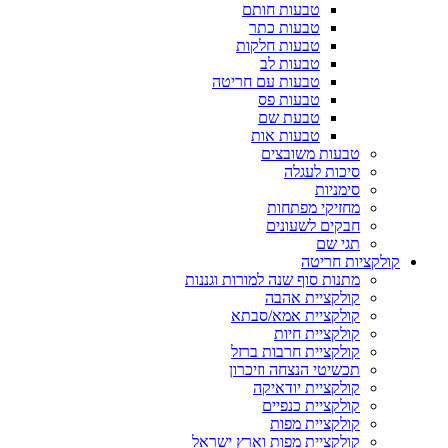
טבעות חותם
טבעות כתר
טבעות חלקות
טבעות לב
טבעות עם חריטה
טבעות פס
טבעת שם
טבעות אות
טבעות משובצים
סיכות לעגלה
סימניות
מחזיקי מפתחות
חבקים לשעונים
תגי שם
קולקציות חריטה
מתנות סוף שנה למורות וגננות
קולקציית אהבה
קולקציית אמא/סבתא
קולקציית חיות
קולקציית חרבות ברזל
תכשיטי הנצחה וזיכרון
קולקציית יודאיקה
קולקציית כנפיים
קולקציית מפות
קולקציית מפות וארץ ישראל