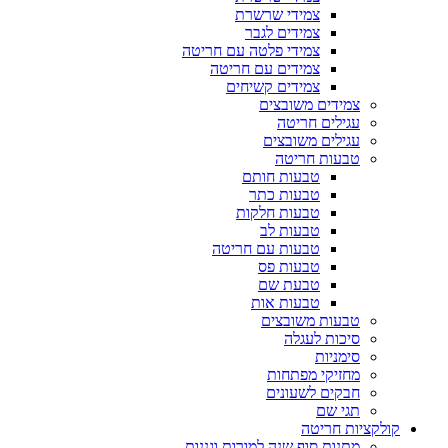
צמידי שרשרת
צמידים לגבר
צמידי פלטה עם חריטה
צמידים עם חריטה
צמידים קשיחים
צמידים משובצים
עגילים חריטה
עגילים משובצים
טבעות חריטה
טבעות חותם
טבעות כתר
טבעות חלקות
טבעות לב
טבעות עם חריטה
טבעות פס
טבעת שם
טבעות אות
טבעות משובצים
סיכות לעגלה
סימניות
מחזיקי מפתחות
חבקים לשעונים
תגי שם
קולקציות חריטה
מתנות סוף שנה למורות וגננות