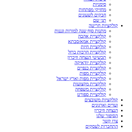
סימניות
מחזיקי מפתחות
חבקים לשעונים
תגי שם
קולקציות חריטה
מתנות סוף שנה למורות וגננות
קולקציית אהבה
קולקציית אמא/סבתא
קולקציית חיות
קולקציית חרבות ברזל
תכשיטי הנצחה וזיכרון
קולקציית יודאיקה
קולקציית כנפיים
קולקציית מפות
קולקציית מפות וארץ ישראל
קולקציית מקצועות
קולקציית משפחה
קולקציית ספורט
קולקציות משובצים
ועדים וארגונים
הנצחה וזיכרון
הסיפור שלנו
צרו קשר
התחברות לעסקים