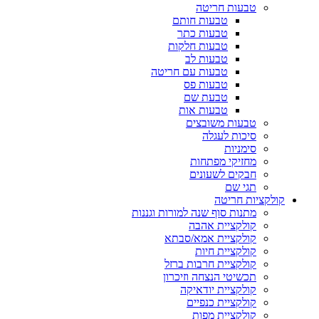
טבעות חריטה
טבעות חותם
טבעות כתר
טבעות חלקות
טבעות לב
טבעות עם חריטה
טבעות פס
טבעת שם
טבעות אות
טבעות משובצים
סיכות לעגלה
סימניות
מחזיקי מפתחות
חבקים לשעונים
תגי שם
קולקציות חריטה
מתנות סוף שנה למורות וגננות
קולקציית אהבה
קולקציית אמא/סבתא
קולקציית חיות
קולקציית חרבות ברזל
תכשיטי הנצחה וזיכרון
קולקציית יודאיקה
קולקציית כנפיים
קולקציית מפות