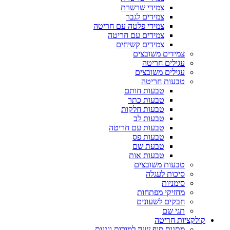
צמידי שרשרת
צמידים לגבר
צמידי פלטה עם חריטה
צמידים עם חריטה
צמידים קשיחים
צמידים משובצים
עגילים חריטה
עגילים משובצים
טבעות חריטה
טבעות חותם
טבעות כתר
טבעות חלקות
טבעות לב
טבעות עם חריטה
טבעות פס
טבעת שם
טבעות אות
טבעות משובצים
סיכות לעגלה
סימניות
מחזיקי מפתחות
חבקים לשעונים
תגי שם
קולקציות חריטה
מתנות סוף שנה למורות וגננות