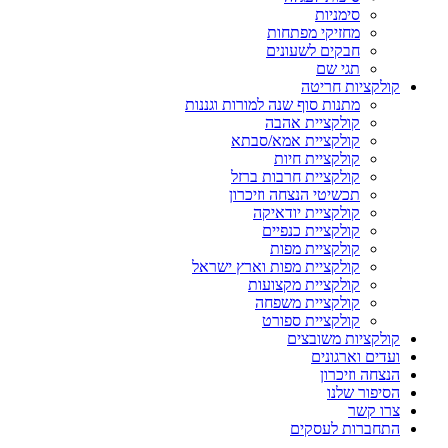
סימניות
מחזיקי מפתחות
חבקים לשעונים
תגי שם
קולקציות חריטה
מתנות סוף שנה למורות וגננות
קולקציית אהבה
קולקציית אמא/סבתא
קולקציית חיות
קולקציית חרבות ברזל
תכשיטי הנצחה וזיכרון
קולקציית יודאיקה
קולקציית כנפיים
קולקציית מפות
קולקציית מפות וארץ ישראל
קולקציית מקצועות
קולקציית משפחה
קולקציית ספורט
קולקציות משובצים
ועדים וארגונים
הנצחה וזיכרון
הסיפור שלנו
צרו קשר
התחברות לעסקים