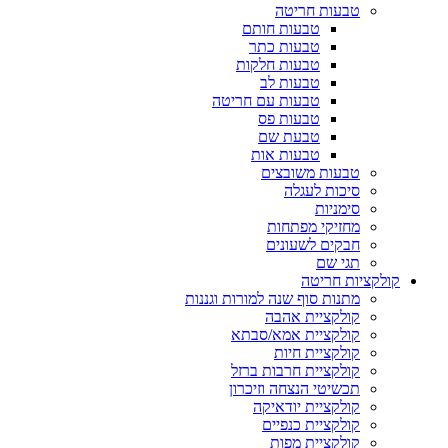
טבעות חריטה
טבעות חותם
טבעות כתר
טבעות חלקות
טבעות לב
טבעות עם חריטה
טבעות פס
טבעת שם
טבעות אות
טבעות משובצים
סיכות לעגלה
סימניות
מחזיקי מפתחות
חבקים לשעונים
תגי שם
קולקציות חריטה
מתנות סוף שנה למורות וגננות
קולקציית אהבה
קולקציית אמא/סבתא
קולקציית חיות
קולקציית חרבות ברזל
תכשיטי הנצחה וזיכרון
קולקציית יודאיקה
קולקציית כנפיים
קולקציית מפות