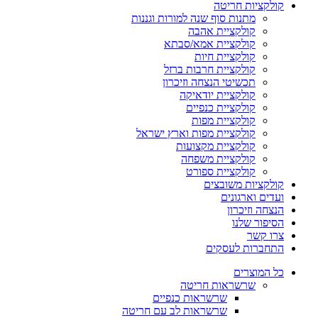
קולקציות חריטה
מתנות סוף שנה למורות וגננות
קולקציית אהבה
קולקציית אמא/סבתא
קולקציית חיות
קולקציית חרבות ברזל
תכשיטי הנצחה וזיכרון
קולקציית יודאיקה
קולקציית כנפיים
קולקציית מפות
קולקציית מפות וארץ ישראל
קולקציית מקצועות
קולקציית משפחה
קולקציית ספורט
קולקציות משובצים
ועדים וארגונים
הנצחה וזיכרון
הסיפור שלנו
צרו קשר
התחברות לעסקים
כל המוצרים
שרשראות חריטה
שרשראות כנפיים
שרשראות לב עם חריטה