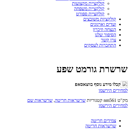
קולקציית מקצועות
קולקציית משפחה
קולקציית ספורט
קולקציות משובצים
ועדים וארגונים
הנצחה וזיכרון
הסיפור שלנו
צרו קשר
התחברות לעסקים
שרשרת גורמט שפע
קבלו מידע נוסף בווצאסאפ
למחירים הירשמו
מק"ט
nm561
קטגוריות
שרשראות חריטה
,
שרשראות שם
למחירים הירשמו
צמידים חריטה
שרשראות חריטה