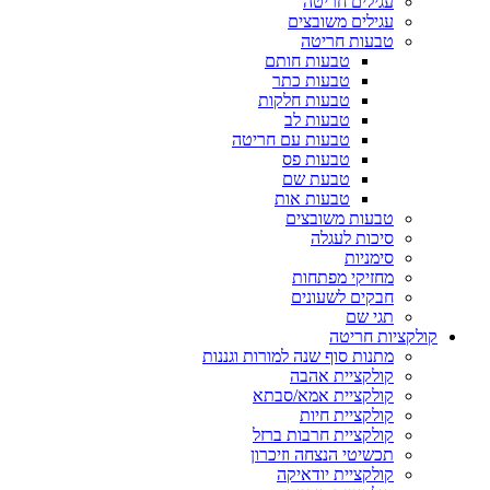
עגילים חריטה
עגילים משובצים
טבעות חריטה
טבעות חותם
טבעות כתר
טבעות חלקות
טבעות לב
טבעות עם חריטה
טבעות פס
טבעת שם
טבעות אות
טבעות משובצים
סיכות לעגלה
סימניות
מחזיקי מפתחות
חבקים לשעונים
תגי שם
קולקציות חריטה
מתנות סוף שנה למורות וגננות
קולקציית אהבה
קולקציית אמא/סבתא
קולקציית חיות
קולקציית חרבות ברזל
תכשיטי הנצחה וזיכרון
קולקציית יודאיקה