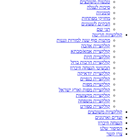
טבעות משובצים
סיכות לעגלה
סימניות
מחזיקי מפתחות
חבקים לשעונים
תגי שם
קולקציות חריטה
מתנות סוף שנה למורות וגננות
קולקציית אהבה
קולקציית אמא/סבתא
קולקציית חיות
קולקציית חרבות ברזל
תכשיטי הנצחה וזיכרון
קולקציית יודאיקה
קולקציית כנפיים
קולקציית מפות
קולקציית מפות וארץ ישראל
קולקציית מקצועות
קולקציית משפחה
קולקציית ספורט
קולקציות משובצים
ועדים וארגונים
הנצחה וזיכרון
הסיפור שלנו
צרו קשר