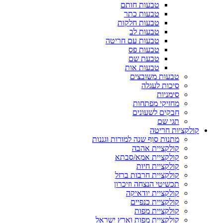
טבעות חותם
טבעות כתר
טבעות חלקות
טבעות לב
טבעות עם חריטה
טבעות פס
טבעת שם
טבעות אות
טבעות משובצים
סיכות לעגלה
סימניות
מחזיקי מפתחות
חבקים לשעונים
תגי שם
קולקציות חריטה
מתנות סוף שנה למורות וגננות
קולקציית אהבה
קולקציית אמא/סבתא
קולקציית חיות
קולקציית חרבות ברזל
תכשיטי הנצחה וזיכרון
קולקציית יודאיקה
קולקציית כנפיים
קולקציית מפות
קולקציית מפות וארץ ישראל