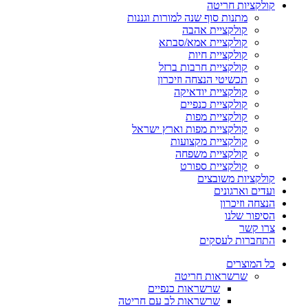
קולקציות חריטה
מתנות סוף שנה למורות וגננות
קולקציית אהבה
קולקציית אמא/סבתא
קולקציית חיות
קולקציית חרבות ברזל
תכשיטי הנצחה וזיכרון
קולקציית יודאיקה
קולקציית כנפיים
קולקציית מפות
קולקציית מפות וארץ ישראל
קולקציית מקצועות
קולקציית משפחה
קולקציית ספורט
קולקציות משובצים
ועדים וארגונים
הנצחה וזיכרון
הסיפור שלנו
צרו קשר
התחברות לעסקים
כל המוצרים
שרשראות חריטה
שרשראות כנפיים
שרשראות לב עם חריטה