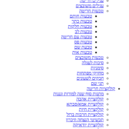
עגילים חריטה
עגילים משובצים
טבעות חריטה
טבעות חותם
טבעות כתר
טבעות חלקות
טבעות לב
טבעות עם חריטה
טבעות פס
טבעת שם
טבעות אות
טבעות משובצים
סיכות לעגלה
סימניות
מחזיקי מפתחות
חבקים לשעונים
תגי שם
קולקציות חריטה
מתנות סוף שנה למורות וגננות
קולקציית אהבה
קולקציית אמא/סבתא
קולקציית חיות
קולקציית חרבות ברזל
תכשיטי הנצחה וזיכרון
קולקציית יודאיקה