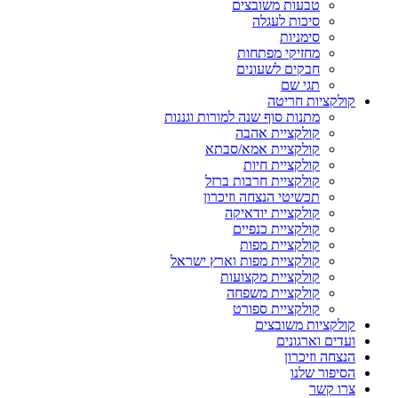
טבעות משובצים
סיכות לעגלה
סימניות
מחזיקי מפתחות
חבקים לשעונים
תגי שם
קולקציות חריטה
מתנות סוף שנה למורות וגננות
קולקציית אהבה
קולקציית אמא/סבתא
קולקציית חיות
קולקציית חרבות ברזל
תכשיטי הנצחה וזיכרון
קולקציית יודאיקה
קולקציית כנפיים
קולקציית מפות
קולקציית מפות וארץ ישראל
קולקציית מקצועות
קולקציית משפחה
קולקציית ספורט
קולקציות משובצים
ועדים וארגונים
הנצחה וזיכרון
הסיפור שלנו
צרו קשר