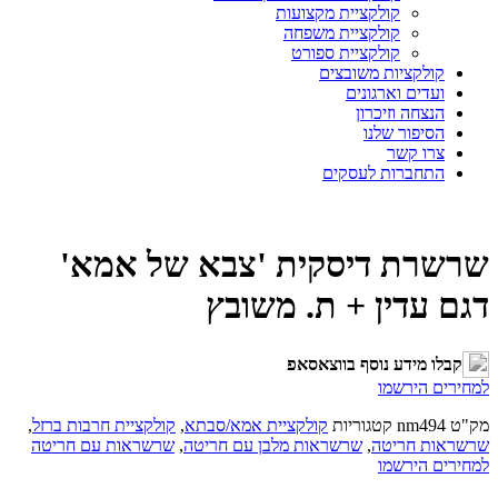
קולקציית מקצועות
קולקציית משפחה
קולקציית ספורט
קולקציות משובצים
ועדים וארגונים
הנצחה וזיכרון
הסיפור שלנו
צרו קשר
התחברות לעסקים
שרשרת דיסקית 'צבא של אמא'
דגם עדין + ת. משובץ
קבלו מידע נוסף בווצאסאפ
למחירים הירשמו
מק"ט
nm494
קטגוריות
קולקציית אמא/סבתא
,
קולקציית חרבות ברזל
,
שרשראות חריטה
,
שרשראות מלבן עם חריטה
,
שרשראות עם חריטה
למחירים הירשמו