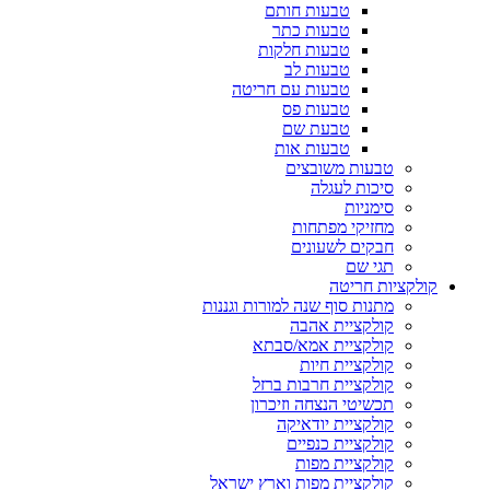
טבעות חותם
טבעות כתר
טבעות חלקות
טבעות לב
טבעות עם חריטה
טבעות פס
טבעת שם
טבעות אות
טבעות משובצים
סיכות לעגלה
סימניות
מחזיקי מפתחות
חבקים לשעונים
תגי שם
קולקציות חריטה
מתנות סוף שנה למורות וגננות
קולקציית אהבה
קולקציית אמא/סבתא
קולקציית חיות
קולקציית חרבות ברזל
תכשיטי הנצחה וזיכרון
קולקציית יודאיקה
קולקציית כנפיים
קולקציית מפות
קולקציית מפות וארץ ישראל