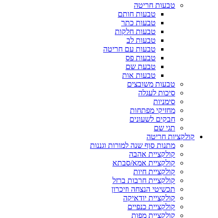
טבעות חריטה
טבעות חותם
טבעות כתר
טבעות חלקות
טבעות לב
טבעות עם חריטה
טבעות פס
טבעת שם
טבעות אות
טבעות משובצים
סיכות לעגלה
סימניות
מחזיקי מפתחות
חבקים לשעונים
תגי שם
קולקציות חריטה
מתנות סוף שנה למורות וגננות
קולקציית אהבה
קולקציית אמא/סבתא
קולקציית חיות
קולקציית חרבות ברזל
תכשיטי הנצחה וזיכרון
קולקציית יודאיקה
קולקציית כנפיים
קולקציית מפות