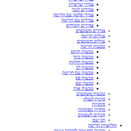
צמידי שרשרת
צמידים לגבר
צמידי פלטה עם חריטה
צמידים עם חריטה
צמידים קשיחים
צמידים משובצים
עגילים חריטה
עגילים משובצים
טבעות חריטה
טבעות חותם
טבעות כתר
טבעות חלקות
טבעות לב
טבעות עם חריטה
טבעות פס
טבעת שם
טבעות אות
טבעות משובצים
סיכות לעגלה
סימניות
מחזיקי מפתחות
חבקים לשעונים
תגי שם
קולקציות חריטה
מתנות סוף שנה למורות וגננות