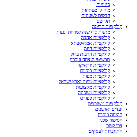
סימניות
מחזיקי מפתחות
חבקים לשעונים
תגי שם
קולקציות חריטה
מתנות סוף שנה למורות וגננות
קולקציית אהבה
קולקציית אמא/סבתא
קולקציית חיות
קולקציית חרבות ברזל
תכשיטי הנצחה וזיכרון
קולקציית יודאיקה
קולקציית כנפיים
קולקציית מפות
קולקציית מפות וארץ ישראל
קולקציית מקצועות
קולקציית משפחה
קולקציית ספורט
קולקציות משובצים
ועדים וארגונים
הנצחה וזיכרון
הסיפור שלנו
צרו קשר
התחברות לעסקים