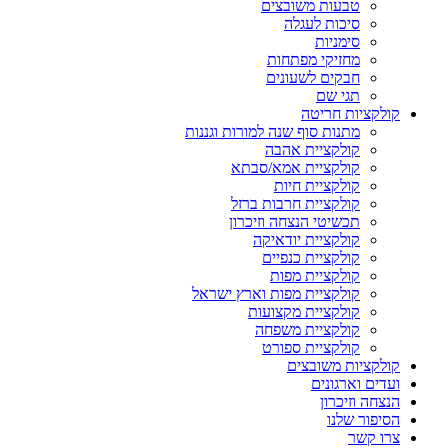
טבעות משובצים
סיכות לעגלה
סימניות
מחזיקי מפתחות
חבקים לשעונים
תגי שם
קולקציות חריטה
מתנות סוף שנה למורות וגננות
קולקציית אהבה
קולקציית אמא/סבתא
קולקציית חיות
קולקציית חרבות ברזל
תכשיטי הנצחה וזיכרון
קולקציית יודאיקה
קולקציית כנפיים
קולקציית מפות
קולקציית מפות וארץ ישראל
קולקציית מקצועות
קולקציית משפחה
קולקציית ספורט
קולקציות משובצים
ועדים וארגונים
הנצחה וזיכרון
הסיפור שלנו
צרו קשר