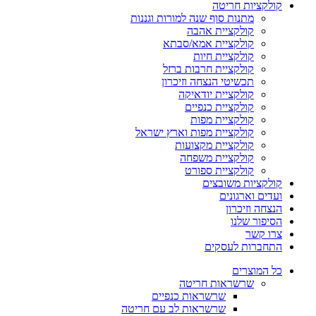
קולקציות חריטה
מתנות סוף שנה למורות וגננות
קולקציית אהבה
קולקציית אמא/סבתא
קולקציית חיות
קולקציית חרבות ברזל
תכשיטי הנצחה וזיכרון
קולקציית יודאיקה
קולקציית כנפיים
קולקציית מפות
קולקציית מפות וארץ ישראל
קולקציית מקצועות
קולקציית משפחה
קולקציית ספורט
קולקציות משובצים
ועדים וארגונים
הנצחה וזיכרון
הסיפור שלנו
צרו קשר
התחברות לעסקים
כל המוצרים
שרשראות חריטה
שרשראות כנפיים
שרשראות לב עם חריטה