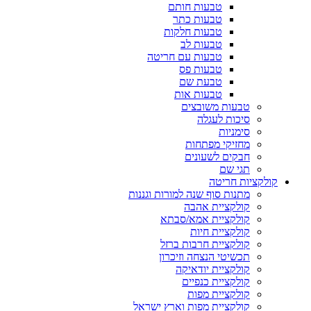
טבעות חותם
טבעות כתר
טבעות חלקות
טבעות לב
טבעות עם חריטה
טבעות פס
טבעת שם
טבעות אות
טבעות משובצים
סיכות לעגלה
סימניות
מחזיקי מפתחות
חבקים לשעונים
תגי שם
קולקציות חריטה
מתנות סוף שנה למורות וגננות
קולקציית אהבה
קולקציית אמא/סבתא
קולקציית חיות
קולקציית חרבות ברזל
תכשיטי הנצחה וזיכרון
קולקציית יודאיקה
קולקציית כנפיים
קולקציית מפות
קולקציית מפות וארץ ישראל