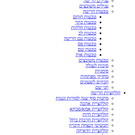
עגילים חריטה
עגילים משובצים
טבעות חריטה
טבעות חותם
טבעות כתר
טבעות חלקות
טבעות לב
טבעות עם חריטה
טבעות פס
טבעת שם
טבעות אות
טבעות משובצים
סיכות לעגלה
סימניות
מחזיקי מפתחות
חבקים לשעונים
תגי שם
קולקציות חריטה
מתנות סוף שנה למורות וגננות
קולקציית אהבה
קולקציית אמא/סבתא
קולקציית חיות
קולקציית חרבות ברזל
תכשיטי הנצחה וזיכרון
קולקציית יודאיקה