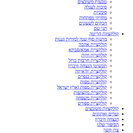
טבעות משובצים
סיכות לעגלה
סימניות
מחזיקי מפתחות
חבקים לשעונים
תגי שם
קולקציות חריטה
מתנות סוף שנה למורות וגננות
קולקציית אהבה
קולקציית אמא/סבתא
קולקציית חיות
קולקציית חרבות ברזל
תכשיטי הנצחה וזיכרון
קולקציית יודאיקה
קולקציית כנפיים
קולקציית מפות
קולקציית מפות וארץ ישראל
קולקציית מקצועות
קולקציית משפחה
קולקציית ספורט
קולקציות משובצים
ועדים וארגונים
הנצחה וזיכרון
הסיפור שלנו
צרו קשר