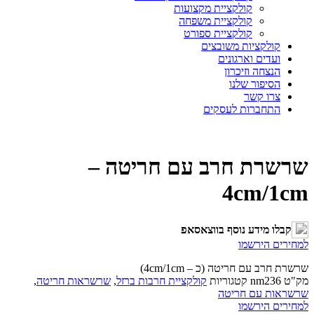
קולקציית מקצועות
קולקציית משפחה
קולקציית ספורט
קולקציות משובצים
ועדים וארגונים
הנצחה וזיכרון
הסיפור שלנו
צרו קשר
התחברות לעסקים
שרשרת חרב עם חריטה –
4cm/1cm
קבלו מידע נוסף בווצאסאפ
למחירים הירשמו
שרשרת חרב עם חריטה (כ – 4cm/1cm)
מק"ט
nm236
קטגוריות
קולקציית חרבות ברזל
,
שרשראות חריטה
,
שרשראות עם חריטה
למחירים הירשמו