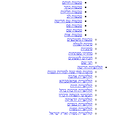
טבעות חותם
טבעות כתר
טבעות חלקות
טבעות לב
טבעות עם חריטה
טבעות פס
טבעת שם
טבעות אות
טבעות משובצים
סיכות לעגלה
סימניות
מחזיקי מפתחות
חבקים לשעונים
תגי שם
קולקציות חריטה
מתנות סוף שנה למורות וגננות
קולקציית אהבה
קולקציית אמא/סבתא
קולקציית חיות
קולקציית חרבות ברזל
תכשיטי הנצחה וזיכרון
קולקציית יודאיקה
קולקציית כנפיים
קולקציית מפות
קולקציית מפות וארץ ישראל