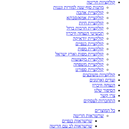
קולקציות חריטה
מתנות סוף שנה למורות וגננות
קולקציית אהבה
קולקציית אמא/סבתא
קולקציית חיות
קולקציית חרבות ברזל
תכשיטי הנצחה וזיכרון
קולקציית יודאיקה
קולקציית כנפיים
קולקציית מפות
קולקציית מפות וארץ ישראל
קולקציית מקצועות
קולקציית משפחה
קולקציית ספורט
קולקציות משובצים
ועדים וארגונים
הנצחה וזיכרון
הסיפור שלנו
צרו קשר
התחברות לעסקים
כל המוצרים
שרשראות חריטה
שרשראות כנפיים
שרשראות לב עם חריטה