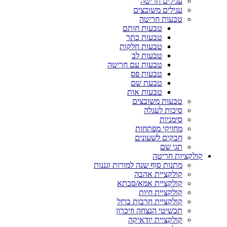
עגילים חריטה
עגילים משובצים
טבעות חריטה
טבעות חותם
טבעות כתר
טבעות חלקות
טבעות לב
טבעות עם חריטה
טבעות פס
טבעת שם
טבעות אות
טבעות משובצים
סיכות לעגלה
סימניות
מחזיקי מפתחות
חבקים לשעונים
תגי שם
קולקציות חריטה
מתנות סוף שנה למורות וגננות
קולקציית אהבה
קולקציית אמא/סבתא
קולקציית חיות
קולקציית חרבות ברזל
תכשיטי הנצחה וזיכרון
קולקציית יודאיקה