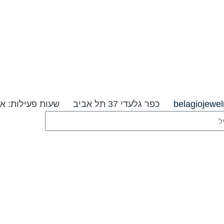
belagiojewe
כפר גלעדי 37 תל אביב
שעות פעילות: א׳-ה׳ 09:00-20:00 ו׳ וערבי ח