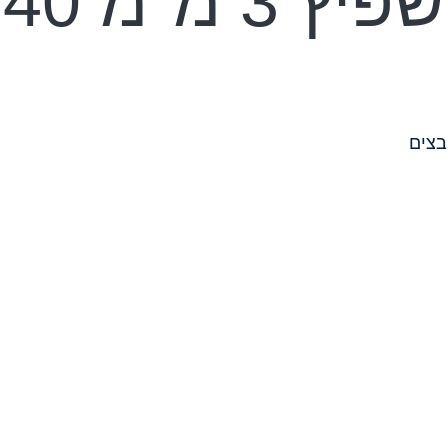
מ 40 ס"מ
צים