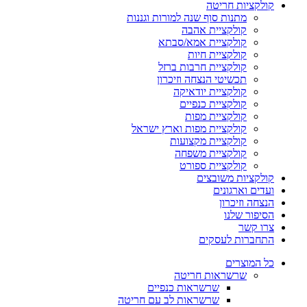
קולקציות חריטה
מתנות סוף שנה למורות וגננות
קולקציית אהבה
קולקציית אמא/סבתא
קולקציית חיות
קולקציית חרבות ברזל
תכשיטי הנצחה וזיכרון
קולקציית יודאיקה
קולקציית כנפיים
קולקציית מפות
קולקציית מפות וארץ ישראל
קולקציית מקצועות
קולקציית משפחה
קולקציית ספורט
קולקציות משובצים
ועדים וארגונים
הנצחה וזיכרון
הסיפור שלנו
צרו קשר
התחברות לעסקים
כל המוצרים
שרשראות חריטה
שרשראות כנפיים
שרשראות לב עם חריטה