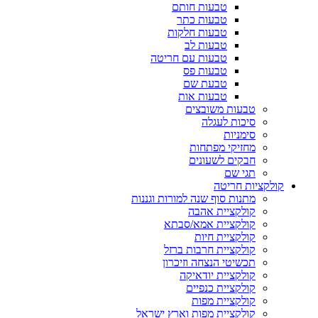
טבעות חותם
טבעות כתר
טבעות חלקות
טבעות לב
טבעות עם חריטה
טבעות פס
טבעת שם
טבעות אות
טבעות משובצים
סיכות לעגלה
סימניות
מחזיקי מפתחות
חבקים לשעונים
תגי שם
קולקציות חריטה
מתנות סוף שנה למורות וגננות
קולקציית אהבה
קולקציית אמא/סבתא
קולקציית חיות
קולקציית חרבות ברזל
תכשיטי הנצחה וזיכרון
קולקציית יודאיקה
קולקציית כנפיים
קולקציית מפות
קולקציית מפות וארץ ישראל