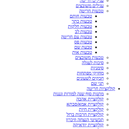
עגילים חריטה
עגילים משובצים
טבעות חריטה
טבעות חותם
טבעות כתר
טבעות חלקות
טבעות לב
טבעות עם חריטה
טבעות פס
טבעת שם
טבעות אות
טבעות משובצים
סיכות לעגלה
סימניות
מחזיקי מפתחות
חבקים לשעונים
תגי שם
קולקציות חריטה
מתנות סוף שנה למורות וגננות
קולקציית אהבה
קולקציית אמא/סבתא
קולקציית חיות
קולקציית חרבות ברזל
תכשיטי הנצחה וזיכרון
קולקציית יודאיקה