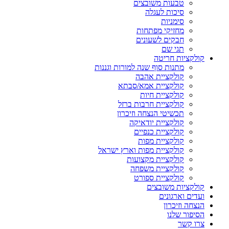
טבעות משובצים
סיכות לעגלה
סימניות
מחזיקי מפתחות
חבקים לשעונים
תגי שם
קולקציות חריטה
מתנות סוף שנה למורות וגננות
קולקציית אהבה
קולקציית אמא/סבתא
קולקציית חיות
קולקציית חרבות ברזל
תכשיטי הנצחה וזיכרון
קולקציית יודאיקה
קולקציית כנפיים
קולקציית מפות
קולקציית מפות וארץ ישראל
קולקציית מקצועות
קולקציית משפחה
קולקציית ספורט
קולקציות משובצים
ועדים וארגונים
הנצחה וזיכרון
הסיפור שלנו
צרו קשר