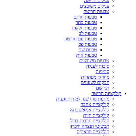
עגילים חריטה
עגילים משובצים
טבעות חריטה
טבעות חותם
טבעות כתר
טבעות חלקות
טבעות לב
טבעות עם חריטה
טבעות פס
טבעת שם
טבעות אות
טבעות משובצים
סיכות לעגלה
סימניות
מחזיקי מפתחות
חבקים לשעונים
תגי שם
קולקציות חריטה
מתנות סוף שנה למורות וגננות
קולקציית אהבה
קולקציית אמא/סבתא
קולקציית חיות
קולקציית חרבות ברזל
תכשיטי הנצחה וזיכרון
קולקציית יודאיקה