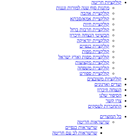
קולקציות חריטה
מתנות סוף שנה למורות וגננות
קולקציית אהבה
קולקציית אמא/סבתא
קולקציית חיות
קולקציית חרבות ברזל
תכשיטי הנצחה וזיכרון
קולקציית יודאיקה
קולקציית כנפיים
קולקציית מפות
קולקציית מפות וארץ ישראל
קולקציית מקצועות
קולקציית משפחה
קולקציית ספורט
קולקציות משובצים
ועדים וארגונים
הנצחה וזיכרון
הסיפור שלנו
צרו קשר
התחברות לעסקים
כל המוצרים
שרשראות חריטה
שרשראות כנפיים
שרשראות לב עם חריטה