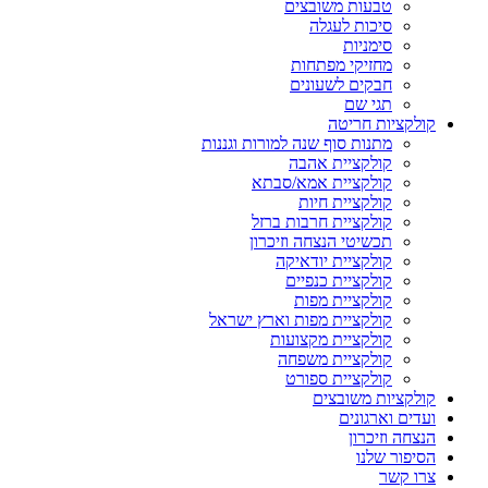
טבעות משובצים
סיכות לעגלה
סימניות
מחזיקי מפתחות
חבקים לשעונים
תגי שם
קולקציות חריטה
מתנות סוף שנה למורות וגננות
קולקציית אהבה
קולקציית אמא/סבתא
קולקציית חיות
קולקציית חרבות ברזל
תכשיטי הנצחה וזיכרון
קולקציית יודאיקה
קולקציית כנפיים
קולקציית מפות
קולקציית מפות וארץ ישראל
קולקציית מקצועות
קולקציית משפחה
קולקציית ספורט
קולקציות משובצים
ועדים וארגונים
הנצחה וזיכרון
הסיפור שלנו
צרו קשר