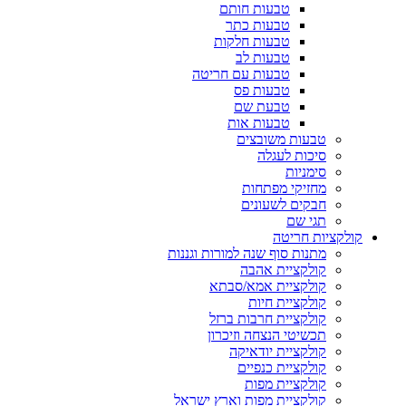
טבעות חותם
טבעות כתר
טבעות חלקות
טבעות לב
טבעות עם חריטה
טבעות פס
טבעת שם
טבעות אות
טבעות משובצים
סיכות לעגלה
סימניות
מחזיקי מפתחות
חבקים לשעונים
תגי שם
קולקציות חריטה
מתנות סוף שנה למורות וגננות
קולקציית אהבה
קולקציית אמא/סבתא
קולקציית חיות
קולקציית חרבות ברזל
תכשיטי הנצחה וזיכרון
קולקציית יודאיקה
קולקציית כנפיים
קולקציית מפות
קולקציית מפות וארץ ישראל