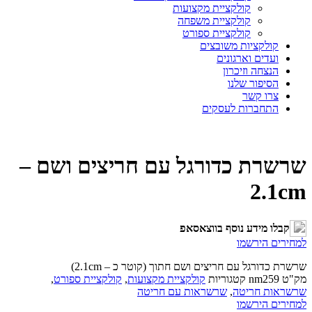
קולקציית מקצועות
קולקציית משפחה
קולקציית ספורט
קולקציות משובצים
ועדים וארגונים
הנצחה וזיכרון
הסיפור שלנו
צרו קשר
התחברות לעסקים
שרשרת כדורגל עם חריצים ושם –
2.1cm
קבלו מידע נוסף בווצאסאפ
למחירים הירשמו
שרשרת כדורגל עם חריצים ושם חתוך (קוטר כ – 2.1cm)
מק"ט
nm259
קטגוריות
קולקציית מקצועות
,
קולקציית ספורט
,
שרשראות חריטה
,
שרשראות עם חריטה
למחירים הירשמו