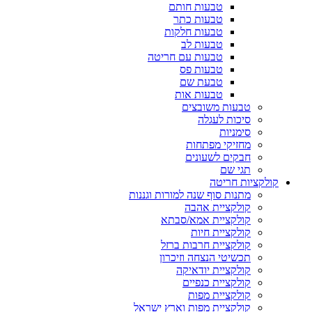
טבעות חותם
טבעות כתר
טבעות חלקות
טבעות לב
טבעות עם חריטה
טבעות פס
טבעת שם
טבעות אות
טבעות משובצים
סיכות לעגלה
סימניות
מחזיקי מפתחות
חבקים לשעונים
תגי שם
קולקציות חריטה
מתנות סוף שנה למורות וגננות
קולקציית אהבה
קולקציית אמא/סבתא
קולקציית חיות
קולקציית חרבות ברזל
תכשיטי הנצחה וזיכרון
קולקציית יודאיקה
קולקציית כנפיים
קולקציית מפות
קולקציית מפות וארץ ישראל