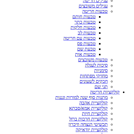
עגילים חריטה
עגילים משובצים
טבעות חריטה
טבעות חותם
טבעות כתר
טבעות חלקות
טבעות לב
טבעות עם חריטה
טבעות פס
טבעת שם
טבעות אות
טבעות משובצים
סיכות לעגלה
סימניות
מחזיקי מפתחות
חבקים לשעונים
תגי שם
קולקציות חריטה
מתנות סוף שנה למורות וגננות
קולקציית אהבה
קולקציית אמא/סבתא
קולקציית חיות
קולקציית חרבות ברזל
תכשיטי הנצחה וזיכרון
קולקציית יודאיקה