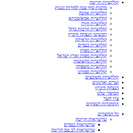
קולקציות חריטה
מתנות סוף שנה למורות וגננות
קולקציית אהבה
קולקציית אמא/סבתא
קולקציית חיות
קולקציית חרבות ברזל
תכשיטי הנצחה וזיכרון
קולקציית יודאיקה
קולקציית כנפיים
קולקציית מפות
קולקציית מפות וארץ ישראל
קולקציית מקצועות
קולקציית משפחה
קולקציית ספורט
קולקציות משובצים
ועדים וארגונים
הנצחה וזיכרון
הסיפור שלנו
צרו קשר
התחברות לעסקים
כל המוצרים
שרשראות חריטה
שרשראות כנפיים
שרשראות לב עם חריטה