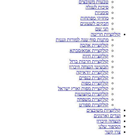
טבעות משובצים
סיכות לעגלה
סימניות
מחזיקי מפתחות
חבקים לשעונים
תגי שם
קולקציות חריטה
מתנות סוף שנה למורות וגננות
קולקציית אהבה
קולקציית אמא/סבתא
קולקציית חיות
קולקציית חרבות ברזל
תכשיטי הנצחה וזיכרון
קולקציית יודאיקה
קולקציית כנפיים
קולקציית מפות
קולקציית מפות וארץ ישראל
קולקציית מקצועות
קולקציית משפחה
קולקציית ספורט
קולקציות משובצים
ועדים וארגונים
הנצחה וזיכרון
הסיפור שלנו
צרו קשר